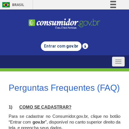
BRASIL
Simplifique!
Comunica BR
Participe
Acesso à informação
Entrar com
gov.br
Legislação
Canais
Toggle
naviga
Perguntas Frequentes (FAQ)
1)
C
OMO SE CADASTRAR?
Para se cadastrar no Consumidor.gov.br, clique no botão
“Entrar com
gov.br
”, disponível no canto superior direito da
tela, e p
reencha seus dados.