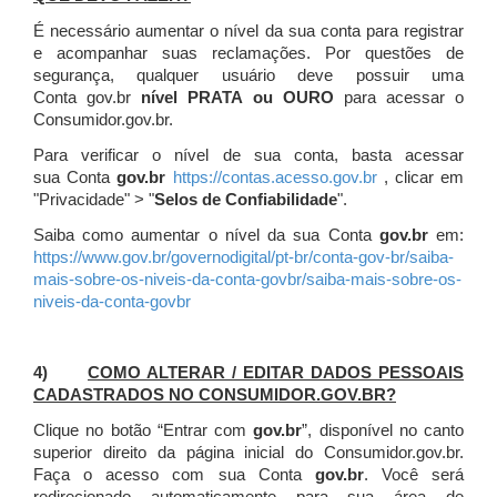
É necessário aumentar o nível da sua conta para registrar
e acompanhar suas reclamações. Por questões de
segurança, qualquer usuário deve possuir uma
Conta gov.br
nível PRATA ou OURO
para acessar o
Consumidor.gov.br.
Para verificar o nível de sua conta, basta acessar
sua Conta
gov.br
https://contas.acesso.gov.br
, clicar em
"Privacidade" > "
Selos de Confiabilidade
".
Saiba como aumentar o nível da sua Conta
gov.br
em:
https://www.gov.br/governodigital/pt-br/conta-gov-br/saiba-
mais-sobre-os-niveis-da-conta-govbr/saiba-mais-sobre-os-
niveis-da-conta-govbr
4)
COMO ALTERAR / EDITAR DADOS PESSOAIS
CADASTRADOS NO CONSUMIDOR.GOV.BR?
Clique no botão “Entrar com
gov.br
”, disponível no canto
superior direito da página inicial do Consumidor.gov.br.
Faça o acesso com sua Conta
gov.br
. Você será