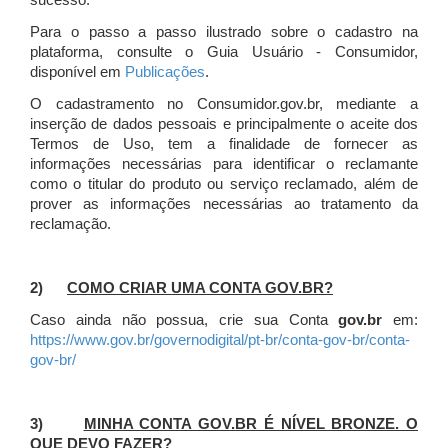
sucesso.
Para o passo a passo ilustrado sobre o cadastro na
plataforma, consulte o Guia Usuário - Consumidor,
disponível em
Publicações
.
O cadastramento no Consumidor.gov.br, mediante a
inserção de dados pessoais e principalmente o aceite dos
Termos de Uso, tem a finalidade de fornecer as
informações necessárias para identificar o reclamante
como o titular do produto ou serviço reclamado, além de
prover as informações necessárias ao tratamento da
reclamação.
2)
COMO CRIAR UMA CONTA GOV.BR?
Caso ainda não possua, crie sua Conta
gov.br
em:
https://www.gov.br/governodigital/pt-br/conta-gov-br/conta-
gov-br/
3)
MINHA CONTA GOV.BR É NÍVEL BRONZE. O
QUE DEVO FAZER?