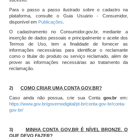
sucesso.
Para o passo a passo ilustrado sobre o cadastro na
plataforma, consulte o Guia Usuário - Consumidor,
disponível em
Publicações
.
O cadastramento no Consumidor.gov.br, mediante a
inserção de dados pessoais e principalmente o aceite dos
Termos de Uso, tem a finalidade de fornecer as
informações necessárias para identificar o reclamante
como o titular do produto ou serviço reclamado, além de
prover as informações necessárias ao tratamento da
reclamação.
2)
COMO CRIAR UMA CONTA GOV.BR?
Caso ainda não possua, crie sua Conta
gov.br
em:
https://www.gov.br/governodigital/pt-br/conta-gov-br/conta-
gov-br/
3)
MINHA CONTA GOV.BR É NÍVEL BRONZE. O
QUE DEVO FAZER?