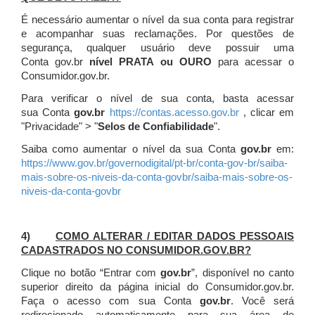
É necessário aumentar o nível da sua conta para registrar
e acompanhar suas reclamações. Por questões de
segurança, qualquer usuário deve possuir uma
Conta gov.br
nível PRATA ou OURO
para acessar o
Consumidor.gov.br.
Para verificar o nível de sua conta, basta acessar
sua Conta
gov.br
https://contas.acesso.gov.br
, clicar em
"Privacidade" > "
Selos de Confiabilidade
".
Saiba como aumentar o nível da sua Conta
gov.br
em:
https://www.gov.br/governodigital/pt-br/conta-gov-br/saiba-
mais-sobre-os-niveis-da-conta-govbr/saiba-mais-sobre-os-
niveis-da-conta-govbr
4)
COMO ALTERAR / EDITAR DADOS PESSOAIS
CADASTRADOS NO CONSUMIDOR.GOV.BR?
Clique no botão “Entrar com
gov.br
”, disponível no canto
superior direito da página inicial do Consumidor.gov.br.
Faça o acesso com sua Conta
gov.br
. Você será