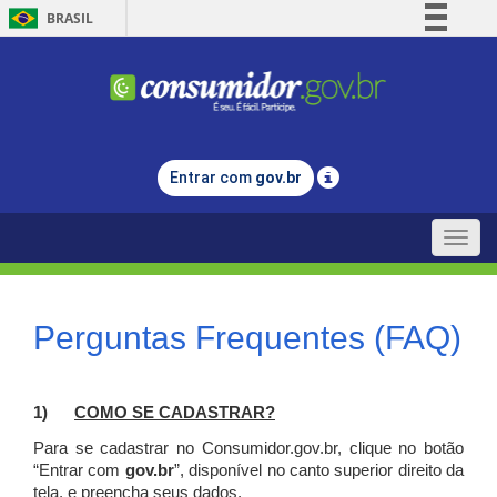
BRASIL
Simplifique!
Comunica BR
Participe
Acesso à informação
Entrar com
gov.br
Legislação
Canais
Toggle
naviga
Perguntas Frequentes (FAQ)
1)
C
OMO SE CADASTRAR?
Para se cadastrar no Consumidor.gov.br, clique no botão
“Entrar com
gov.br
”, disponível no canto superior direito da
tela, e p
reencha seus dados.