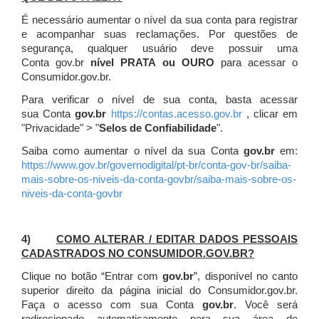
É necessário aumentar o nível da sua conta para registrar
e acompanhar suas reclamações. Por questões de
segurança, qualquer usuário deve possuir uma
Conta gov.br
nível PRATA ou OURO
para acessar o
Consumidor.gov.br.
Para verificar o nível de sua conta, basta acessar
sua Conta
gov.br
https://contas.acesso.gov.br
, clicar em
"Privacidade" > "
Selos de Confiabilidade
".
Saiba como aumentar o nível da sua Conta
gov.br
em:
https://www.gov.br/governodigital/pt-br/conta-gov-br/saiba-
mais-sobre-os-niveis-da-conta-govbr/saiba-mais-sobre-os-
niveis-da-conta-govbr
4)
COMO ALTERAR / EDITAR DADOS PESSOAIS
CADASTRADOS NO CONSUMIDOR.GOV.BR?
Clique no botão “Entrar com
gov.br
”, disponível no canto
superior direito da página inicial do Consumidor.gov.br.
Faça o acesso com sua Conta
gov.br
. Você será