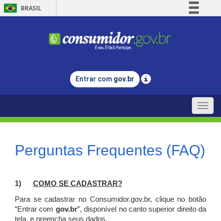
BRASIL
Simplifique!
Comunica BR
Participe
Acesso à informação
Entrar com
gov.br
Legislação
Canais
Toggle
naviga
Perguntas Frequentes (FAQ)
1)
C
OMO SE CADASTRAR?
Para se cadastrar no Consumidor.gov.br, clique no botão
“Entrar com
gov.br
”, disponível no canto superior direito da
tela, e p
reencha seus dados.