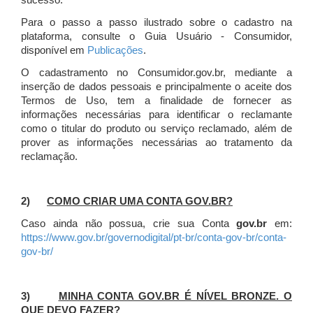
sucesso.
Para o passo a passo ilustrado sobre o cadastro na
plataforma, consulte o Guia Usuário - Consumidor,
disponível em
Publicações
.
O cadastramento no Consumidor.gov.br, mediante a
inserção de dados pessoais e principalmente o aceite dos
Termos de Uso, tem a finalidade de fornecer as
informações necessárias para identificar o reclamante
como o titular do produto ou serviço reclamado, além de
prover as informações necessárias ao tratamento da
reclamação.
2)
COMO CRIAR UMA CONTA GOV.BR?
Caso ainda não possua, crie sua Conta
gov.br
em:
https://www.gov.br/governodigital/pt-br/conta-gov-br/conta-
gov-br/
3)
MINHA CONTA GOV.BR É NÍVEL BRONZE. O
QUE DEVO FAZER?