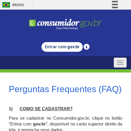
BRASIL
Simplifique!
Comunica BR
Participe
Acesso à informação
Entrar com
gov.br
Legislação
Canais
Toggle
naviga
Perguntas Frequentes (FAQ)
1)
C
OMO SE CADASTRAR?
Para se cadastrar no Consumidor.gov.br, clique no botão
“Entrar com
gov.br
”, disponível no canto superior direito da
tela, e p
reencha seus dados.