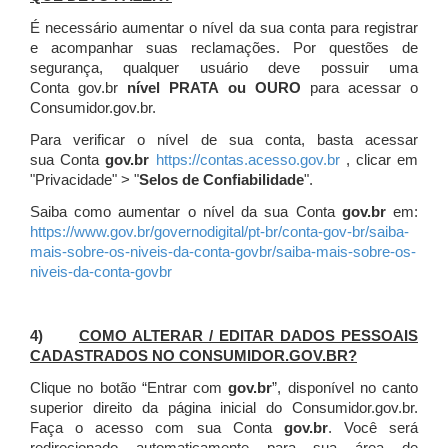
É necessário aumentar o nível da sua conta para registrar
e acompanhar suas reclamações. Por questões de
segurança, qualquer usuário deve possuir uma
Conta gov.br
nível PRATA ou OURO
para acessar o
Consumidor.gov.br.
Para verificar o nível de sua conta, basta acessar
sua Conta
gov.br
https://contas.acesso.gov.br
, clicar em
"Privacidade" > "
Selos de Confiabilidade
".
Saiba como aumentar o nível da sua Conta
gov.br
em:
https://www.gov.br/governodigital/pt-br/conta-gov-br/saiba-
mais-sobre-os-niveis-da-conta-govbr/saiba-mais-sobre-os-
niveis-da-conta-govbr
4)
COMO ALTERAR / EDITAR DADOS PESSOAIS
CADASTRADOS NO CONSUMIDOR.GOV.BR?
Clique no botão “Entrar com
gov.br
”, disponível no canto
superior direito da página inicial do Consumidor.gov.br.
Faça o acesso com sua Conta
gov.br
. Você será