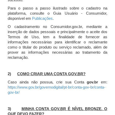
sucesso.
Para o passo a passo ilustrado sobre o cadastro na
plataforma, consulte o Guia Usuário - Consumidor,
disponível em
Publicações
.
O cadastramento no Consumidor.gov.br, mediante a
inserção de dados pessoais e principalmente o aceite dos
Termos de Uso, tem a finalidade de fornecer as
informações necessárias para identificar o reclamante
como o titular do produto ou serviço reclamado, além de
prover as informações necessárias ao tratamento da
reclamação.
2)
COMO CRIAR UMA CONTA GOV.BR?
Caso ainda não possua, crie sua Conta
gov.br
em:
https://www.gov.br/governodigital/pt-br/conta-gov-br/conta-
gov-br/
3)
MINHA CONTA GOV.BR É NÍVEL BRONZE. O
QUE DEVO FAZER?