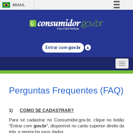
BRASIL
Simplifique!
Comunica BR
Participe
Acesso à informação
Entrar com
gov.br
Legislação
Canais
Toggle
naviga
Perguntas Frequentes (FAQ)
1)
C
OMO SE CADASTRAR?
Para se cadastrar no Consumidor.gov.br, clique no botão
“Entrar com
gov.br
”, disponível no canto superior direito da
tela, e p
reencha seus dados.