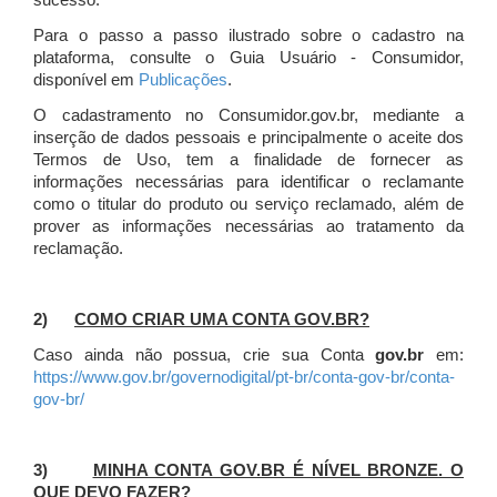
sucesso.
Para o passo a passo ilustrado sobre o cadastro na
plataforma, consulte o Guia Usuário - Consumidor,
disponível em
Publicações
.
O cadastramento no Consumidor.gov.br, mediante a
inserção de dados pessoais e principalmente o aceite dos
Termos de Uso, tem a finalidade de fornecer as
informações necessárias para identificar o reclamante
como o titular do produto ou serviço reclamado, além de
prover as informações necessárias ao tratamento da
reclamação.
2)
COMO CRIAR UMA CONTA GOV.BR?
Caso ainda não possua, crie sua Conta
gov.br
em:
https://www.gov.br/governodigital/pt-br/conta-gov-br/conta-
gov-br/
3)
MINHA CONTA GOV.BR É NÍVEL BRONZE. O
QUE DEVO FAZER?