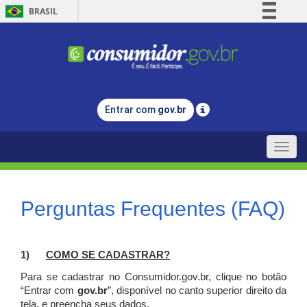
BRASIL
Simplifique!
Comunica BR
Participe
Acesso à informação
Entrar com
gov.br
Legislação
Canais
Toggle
naviga
Perguntas Frequentes (FAQ)
1)
C
OMO SE CADASTRAR?
Para se cadastrar no Consumidor.gov.br, clique no botão
“Entrar com
gov.br
”, disponível no canto superior direito da
tela, e p
reencha seus dados.