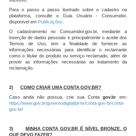
sucesso.
Para o passo a passo ilustrado sobre o cadastro na
plataforma, consulte o Guia Usuário - Consumidor,
disponível em
Publicações
.
O cadastramento no Consumidor.gov.br, mediante a
inserção de dados pessoais e principalmente o aceite dos
Termos de Uso, tem a finalidade de fornecer as
informações necessárias para identificar o reclamante
como o titular do produto ou serviço reclamado, além de
prover as informações necessárias ao tratamento da
reclamação.
2)
COMO CRIAR UMA CONTA GOV.BR?
Caso ainda não possua, crie sua Conta
gov.br
em:
https://www.gov.br/governodigital/pt-br/conta-gov-br/conta-
gov-br/
3)
MINHA CONTA GOV.BR É NÍVEL BRONZE. O
QUE DEVO FAZER?