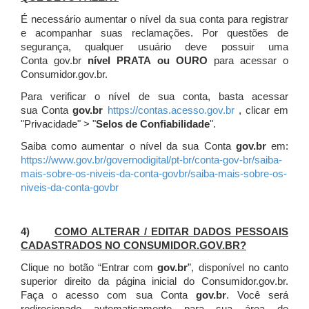
É necessário aumentar o nível da sua conta para registrar
e acompanhar suas reclamações. Por questões de
segurança, qualquer usuário deve possuir uma
Conta gov.br
nível PRATA ou OURO
para acessar o
Consumidor.gov.br.
Para verificar o nível de sua conta, basta acessar
sua Conta
gov.br
https://contas.acesso.gov.br
, clicar em
"Privacidade" > "
Selos de Confiabilidade
".
Saiba como aumentar o nível da sua Conta
gov.br
em:
https://www.gov.br/governodigital/pt-br/conta-gov-br/saiba-
mais-sobre-os-niveis-da-conta-govbr/saiba-mais-sobre-os-
niveis-da-conta-govbr
4)
COMO ALTERAR / EDITAR DADOS PESSOAIS
CADASTRADOS NO CONSUMIDOR.GOV.BR?
Clique no botão “Entrar com
gov.br
”, disponível no canto
superior direito da página inicial do Consumidor.gov.br.
Faça o acesso com sua Conta
gov.br
. Você será