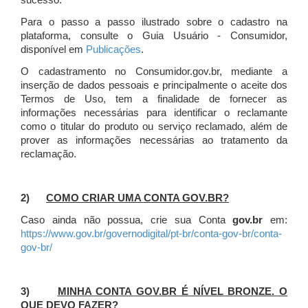
sucesso.
Para o passo a passo ilustrado sobre o cadastro na
plataforma, consulte o Guia Usuário - Consumidor,
disponível em
Publicações
.
O cadastramento no Consumidor.gov.br, mediante a
inserção de dados pessoais e principalmente o aceite dos
Termos de Uso, tem a finalidade de fornecer as
informações necessárias para identificar o reclamante
como o titular do produto ou serviço reclamado, além de
prover as informações necessárias ao tratamento da
reclamação.
2)
COMO CRIAR UMA CONTA GOV.BR?
Caso ainda não possua, crie sua Conta
gov.br
em:
https://www.gov.br/governodigital/pt-br/conta-gov-br/conta-
gov-br/
3)
MINHA CONTA GOV.BR É NÍVEL BRONZE. O
QUE DEVO FAZER?