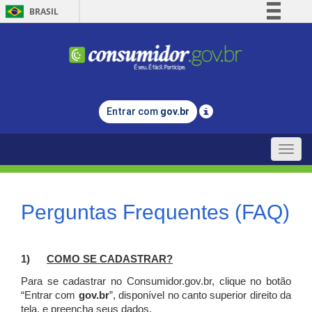
BRASIL
Simplifique!
Comunica BR
Participe
Acesso à informação
Entrar com
gov.br
Legislação
Canais
Toggle
naviga
Perguntas Frequentes (FAQ)
1)
C
OMO SE CADASTRAR?
Para se cadastrar no Consumidor.gov.br, clique no botão
“Entrar com
gov.br
”, disponível no canto superior direito da
tela, e p
reencha seus dados.