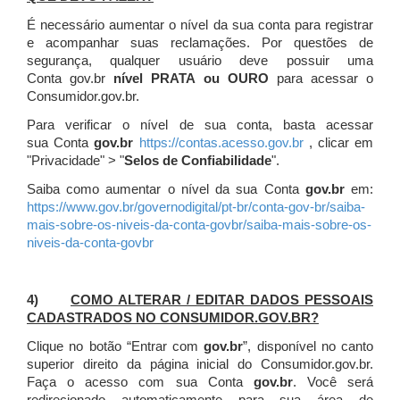
É necessário aumentar o nível da sua conta para registrar
e acompanhar suas reclamações. Por questões de
segurança, qualquer usuário deve possuir uma
Conta gov.br
nível PRATA ou OURO
para acessar o
Consumidor.gov.br.
Para verificar o nível de sua conta, basta acessar
sua Conta
gov.br
https://contas.acesso.gov.br
, clicar em
"Privacidade" > "
Selos de Confiabilidade
".
Saiba como aumentar o nível da sua Conta
gov.br
em:
https://www.gov.br/governodigital/pt-br/conta-gov-br/saiba-
mais-sobre-os-niveis-da-conta-govbr/saiba-mais-sobre-os-
niveis-da-conta-govbr
4)
COMO ALTERAR / EDITAR DADOS PESSOAIS
CADASTRADOS NO CONSUMIDOR.GOV.BR?
Clique no botão “Entrar com
gov.br
”, disponível no canto
superior direito da página inicial do Consumidor.gov.br.
Faça o acesso com sua Conta
gov.br
. Você será