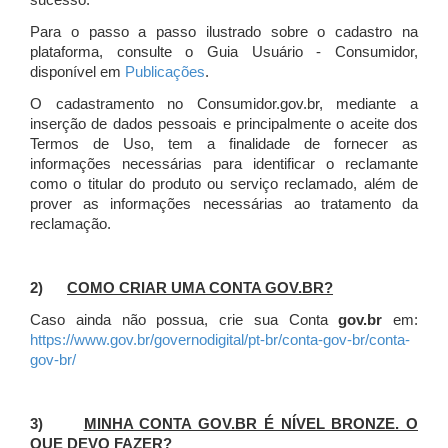
sucesso.
Para o passo a passo ilustrado sobre o cadastro na
plataforma, consulte o Guia Usuário - Consumidor,
disponível em
Publicações
.
O cadastramento no Consumidor.gov.br, mediante a
inserção de dados pessoais e principalmente o aceite dos
Termos de Uso, tem a finalidade de fornecer as
informações necessárias para identificar o reclamante
como o titular do produto ou serviço reclamado, além de
prover as informações necessárias ao tratamento da
reclamação.
2)
COMO CRIAR UMA CONTA GOV.BR?
Caso ainda não possua, crie sua Conta
gov.br
em:
https://www.gov.br/governodigital/pt-br/conta-gov-br/conta-
gov-br/
3)
MINHA CONTA GOV.BR É NÍVEL BRONZE. O
QUE DEVO FAZER?