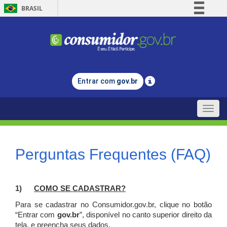
BRASIL
Simplifique!
Comunica BR
Participe
Acesso à informação
Entrar com
gov.br
Legislação
Canais
Toggle
naviga
Perguntas Frequentes (FAQ)
1)
C
OMO SE CADASTRAR?
Para se cadastrar no Consumidor.gov.br, clique no botão
“Entrar com
gov.br
”, disponível no canto superior direito da
tela, e p
reencha seus dados.