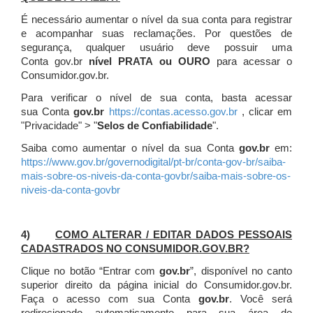
É necessário aumentar o nível da sua conta para registrar
e acompanhar suas reclamações. Por questões de
segurança, qualquer usuário deve possuir uma
Conta gov.br
nível PRATA ou OURO
para acessar o
Consumidor.gov.br.
Para verificar o nível de sua conta, basta acessar
sua Conta
gov.br
https://contas.acesso.gov.br
, clicar em
"Privacidade" > "
Selos de Confiabilidade
".
Saiba como aumentar o nível da sua Conta
gov.br
em:
https://www.gov.br/governodigital/pt-br/conta-gov-br/saiba-
mais-sobre-os-niveis-da-conta-govbr/saiba-mais-sobre-os-
niveis-da-conta-govbr
4)
COMO ALTERAR / EDITAR DADOS PESSOAIS
CADASTRADOS NO CONSUMIDOR.GOV.BR?
Clique no botão “Entrar com
gov.br
”, disponível no canto
superior direito da página inicial do Consumidor.gov.br.
Faça o acesso com sua Conta
gov.br
. Você será