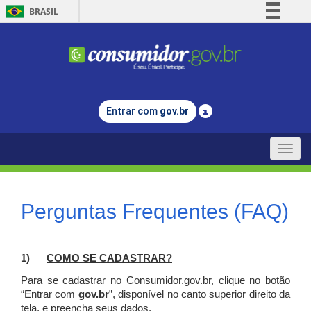
BRASIL
Simplifique!
Comunica BR
Participe
Acesso à informação
Entrar com
gov.br
Legislação
Canais
Toggle
naviga
Perguntas Frequentes (FAQ)
1)
C
OMO SE CADASTRAR?
Para se cadastrar no Consumidor.gov.br, clique no botão
“Entrar com
gov.br
”, disponível no canto superior direito da
tela, e p
reencha seus dados.