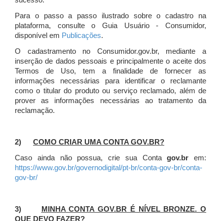
sucesso.
Para o passo a passo ilustrado sobre o cadastro na
plataforma, consulte o Guia Usuário - Consumidor,
disponível em
Publicações
.
O cadastramento no Consumidor.gov.br, mediante a
inserção de dados pessoais e principalmente o aceite dos
Termos de Uso, tem a finalidade de fornecer as
informações necessárias para identificar o reclamante
como o titular do produto ou serviço reclamado, além de
prover as informações necessárias ao tratamento da
reclamação.
2)
COMO CRIAR UMA CONTA GOV.BR?
Caso ainda não possua, crie sua Conta
gov.br
em:
https://www.gov.br/governodigital/pt-br/conta-gov-br/conta-
gov-br/
3)
MINHA CONTA GOV.BR É NÍVEL BRONZE. O
QUE DEVO FAZER?