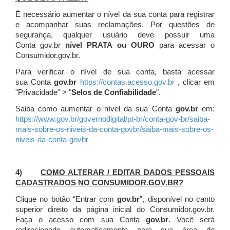
É necessário aumentar o nível da sua conta para registrar
e acompanhar suas reclamações. Por questões de
segurança, qualquer usuário deve possuir uma
Conta gov.br
nível PRATA ou OURO
para acessar o
Consumidor.gov.br.
Para verificar o nível de sua conta, basta acessar
sua Conta
gov.br
https://contas.acesso.gov.br
, clicar em
"Privacidade" > "
Selos de Confiabilidade
".
Saiba como aumentar o nível da sua Conta
gov.br
em:
https://www.gov.br/governodigital/pt-br/conta-gov-br/saiba-
mais-sobre-os-niveis-da-conta-govbr/saiba-mais-sobre-os-
niveis-da-conta-govbr
4)
COMO ALTERAR / EDITAR DADOS PESSOAIS
CADASTRADOS NO CONSUMIDOR.GOV.BR?
Clique no botão “Entrar com
gov.br
”, disponível no canto
superior direito da página inicial do Consumidor.gov.br.
Faça o acesso com sua Conta
gov.br
. Você será