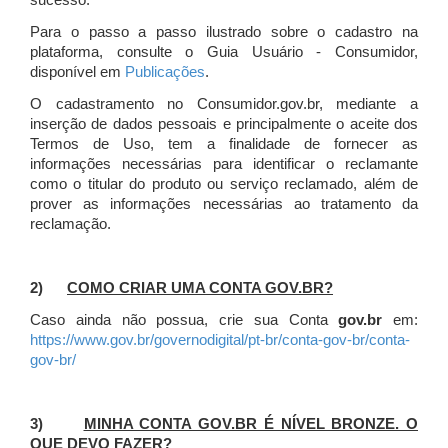
sucesso.
Para o passo a passo ilustrado sobre o cadastro na
plataforma, consulte o Guia Usuário - Consumidor,
disponível em
Publicações
.
O cadastramento no Consumidor.gov.br, mediante a
inserção de dados pessoais e principalmente o aceite dos
Termos de Uso, tem a finalidade de fornecer as
informações necessárias para identificar o reclamante
como o titular do produto ou serviço reclamado, além de
prover as informações necessárias ao tratamento da
reclamação.
2)
COMO CRIAR UMA CONTA GOV.BR?
Caso ainda não possua, crie sua Conta
gov.br
em:
https://www.gov.br/governodigital/pt-br/conta-gov-br/conta-
gov-br/
3)
MINHA CONTA GOV.BR É NÍVEL BRONZE. O
QUE DEVO FAZER?