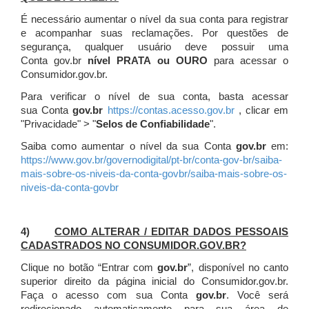
É necessário aumentar o nível da sua conta para registrar
e acompanhar suas reclamações. Por questões de
segurança, qualquer usuário deve possuir uma
Conta gov.br
nível PRATA ou OURO
para acessar o
Consumidor.gov.br.
Para verificar o nível de sua conta, basta acessar
sua Conta
gov.br
https://contas.acesso.gov.br
, clicar em
"Privacidade" > "
Selos de Confiabilidade
".
Saiba como aumentar o nível da sua Conta
gov.br
em:
https://www.gov.br/governodigital/pt-br/conta-gov-br/saiba-
mais-sobre-os-niveis-da-conta-govbr/saiba-mais-sobre-os-
niveis-da-conta-govbr
4)
COMO ALTERAR / EDITAR DADOS PESSOAIS
CADASTRADOS NO CONSUMIDOR.GOV.BR?
Clique no botão “Entrar com
gov.br
”, disponível no canto
superior direito da página inicial do Consumidor.gov.br.
Faça o acesso com sua Conta
gov.br
. Você será