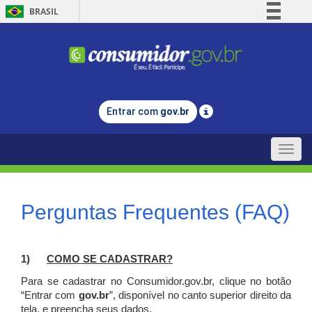
BRASIL
Simplifique!
Comunica BR
Participe
Acesso à informação
Entrar com
gov.br
Legislação
Canais
Toggle
naviga
Perguntas Frequentes (FAQ)
1)
C
OMO SE CADASTRAR?
Para se cadastrar no Consumidor.gov.br, clique no botão
“Entrar com
gov.br
”, disponível no canto superior direito da
tela, e p
reencha seus dados.