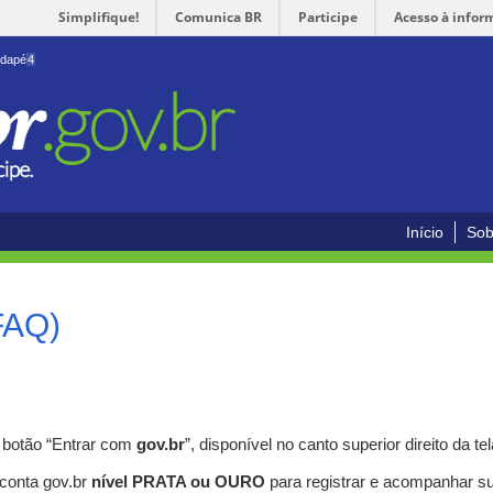
Simplifique!
Comunica BR
Participe
Acesso à infor
odapé
4
Início
Sob
FAQ)
o botão “Entrar com
gov.br
”, disponível no canto superior direito da tel
 conta gov.br
nível PRATA ou OURO
para registrar e acompanhar s