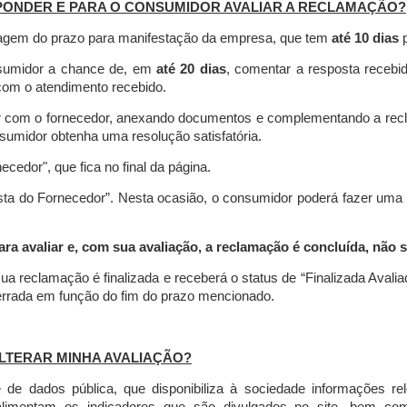
PONDER E PARA O CONSUMIDOR AVALIAR A RECLAMAÇÃO?
contagem do prazo para manifestação da empresa, que tem
até 10 dias
p
nsumidor a chance de, em
até 20 dias
, comentar a resposta recebi
o com o atendimento recebido.
agir com o fornecedor, anexando documentos e complementando a re
umidor obtenha uma resolução satisfatória.
necedor", que fica no final da página.
osta do Fornecedor”. Nesta ocasião, o consumidor poderá fazer uma
 avaliar e, com sua avaliação, a reclamação é concluída, não s
ua reclamação é finalizada
e receberá o status de “Finalizada Avali
cerrada em função do fim do prazo mencionado.
LTERAR MINHA AVALIAÇÃO?
e dados pública, que disponibiliza à sociedade informações r