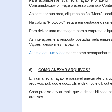
Para acompanhar sua reclamação e o atendim
Consumidor.gov.br. Faça o acesso com sua Cont
Ao acessar sua área, clique no botão "Menu", loca
Na coluna "Protocolo", estará em destaque o númer
Para deixar uma mensagem para a empresa, clique
As interações e a resposta postadas pela empres
“Ações” dessa mesma página.
Assista aqui um vídeo
sobre como acompanhar su
6)
COMO ANEXAR ARQUIVOS?
Em uma reclamação, é possível anexar até 5 arq
arquivos: pdf, doc e docx, xls e xlsx, jpg e gif, odt
Caso precise enviar mais que o disponibilizado pe
arquivos.