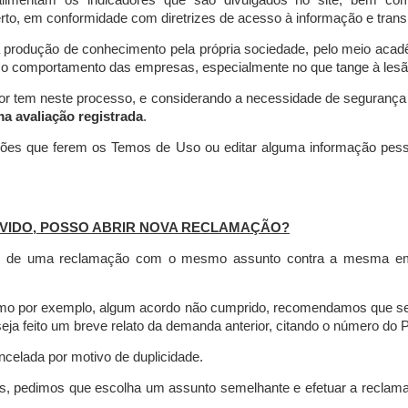
limentam os indicadores que são divulgados no site, bem com
rto, em conformidade com diretrizes de acesso à informação e transp
 produção de conhecimento pela própria sociedade, pelo meio aca
r o comportamento das empresas, especialmente no que tange à lesão 
dor tem neste processo, e considerando a necessidade de seguranç
ma avaliação registrada
.
ções que ferem os Temos de Uso ou editar alguma informação pess
VIDO, POSSO ABRIR NOVA RECLAMAÇÃO?
is de uma reclamação com o mesmo assunto contra a mesma empr
como por exemplo, algum acordo não cumprido, recomendamos que s
a feito um breve relato da demanda anterior, citando o número do 
celada por motivo de duplicidade.
es, pedimos que escolha um assunto semelhante e efetuar a reclam