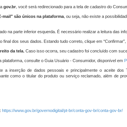
ta
gov.br
, você será redirecionado para a tela de cadastro do Consum
-mail" são únicos na plataforma
, ou seja, não existe a possibil
do na parte inferior esquerda. É necessário realizar a leitura das info
o final dos seus dados. Estando tudo correto, clique em “Confirmar”, no
eito da tela.
Caso isso ocorra, seu cadastro foi concluído com suc
a plataforma, consulte o Guia Usuário - Consumidor, disponível em
P
e a inserção de dados pessoais e principalmente o aceite dos 
amante como o titular do produto ou serviço reclamado, além de pr
:
https://www.gov.br/governodigital/pt-br/conta-gov-br/conta-gov-br/