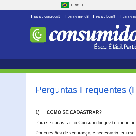
BRASIL
Ir para o conteúdo
1
Ir para o menu
2
Ir para o login
3
Ir para o r
Perguntas Frequentes (
1)
C
OMO SE CADASTRAR?
Para se cadastrar no Consumidor.gov.br, clique n
Por questões de segurança, é necessário ter uma