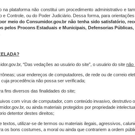
do na plataforma não constitui um procedimento administrativo e 
 Controle, ou do Poder Judiciário. Dessa forma, para orientações a
por meio do Consumidor.gov.br não tenha sido satisfatório, 
os pelos Procons Estaduais e Municipais, Defensorias Públicas, 
.
CELADA?
r.gov.br, “Das vedações ao usuário do site”, o usuário do site
não 
errôneas; usar endereços de computadores, de rede ou de correio ele
 cuja procedência não possa ser verificada;
a fins diversos das finalidades do site;
rquivos com vírus de computador, com conteúdo invasivo, destrutivo
idor.gov.br, ou ainda materiais protegidos por propriedade intelectu
io detentor destes direitos;
extos, utilizar-se de termos ou materiais ilegais, agressivos, calun
tra os bons costumes, a moral ou ainda que contrariem a ordem públi