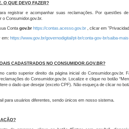
E. O QUE DEVO FAZER?
ara registrar e acompanhar suas reclamações. Por questões de
r o Consumidor.gov.br.
r sua Conta
gov.br
https://contas.acesso.gov.br
, clicar em "Privacidad
r
em:
https://www.gov.br/governodigital/pt-br/conta-gov-br/saiba-mai
SOAIS CADASTRADOS NO CONSUMIDOR.GOV.BR?
l no canto superior direito da página inicial do Consumidor.gov.b
 reclamações do Consumidor.gov.br.
Localize e clique no botão “Men
altere o dado que desejar (exceto CPF). Não esqueça de clicar no bot
l para usuários diferentes, sendo únicos em nosso sistema.
MAÇÃO?