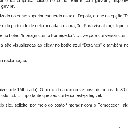
ento da empresa, clique no botão “Entrar com
gov.br
”, disponí
a
gov.br
.
lizado no canto superior esquerdo da tela. Depois, clique na opção 
o do protocolo de determinada reclamação. Para visualizar, clique 
 no botão “Interagir com o Fornecedor”. Utilize para conversar co
a são visualizadas ao clicar no botão azul “Detalhes” e também no
a reclamação.
uivos (de 1Mb cada). O nome do anexo deve possuir menos de 80 ca
 e ods, txt. É importante que seu conteúdo esteja legível.
lo site, solicite, por meio do botão “Interagir com o Fornecedor”, 