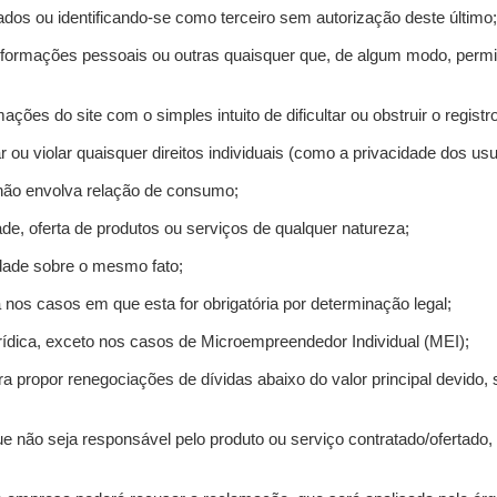
ados ou identificando-se como terceiro sem autorização deste último;
informações pessoais ou outras quaisquer que, de algum modo, permi
mações do site com o simples intuito de dificultar ou obstruir o regis
r ou violar quaisquer direitos individuais (como a privacidade dos us
 não envolva relação de consumo;
de, oferta de produtos ou serviços de qualquer natureza;
idade sobre o mesmo fato;
a nos casos em que esta for obrigatória por determinação legal;
ídica, exceto nos casos de Microempreendedor Individual (MEI);
ra propor renegociações de dívidas abaixo do valor principal devido, 
e não seja responsável pelo produto ou serviço contratado/ofertado