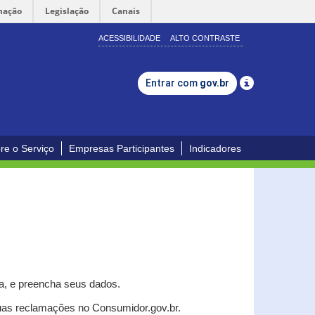
mação
Legislação
Canais
ACESSIBILIDADE
ALTO CONTRASTE
Entrar com
gov.br
re o Serviço
Empresas Participantes
Indicadores
a, e p
reencha seus dados.
uas reclamações no Consumidor.gov.br.