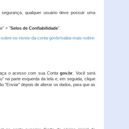
 segurança, qualquer usuário deve possuir uma
e" > "
Selos de Confiabilidade
".
s-sobre-os-niveis-da-conta-govbr/saiba-mais-sobre-
r. Faça o acesso com sua Conta
gov.br
. Você será
u” na parte esquerda da tela e, em seguida, clique
ão “Enviar” depois de alterar os dados, para que as