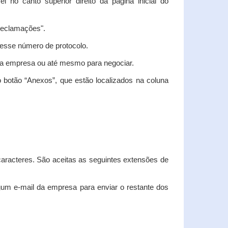
vel no canto superior direito da página inicial do
"Reclamações".
nesse número de protocolo.
m a empresa ou até mesmo para negociar.
 botão “Anexos”, que estão localizados na coluna
racteres. São aceitas as seguintes extensões de
algum e-mail da empresa para enviar o restante dos