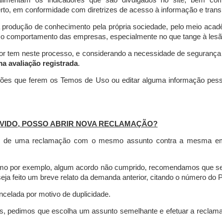
limentam os indicadores que são divulgados no site, bem com
rto, em conformidade com diretrizes de acesso à informação e transp
 produção de conhecimento pela própria sociedade, pelo meio aca
r o comportamento das empresas, especialmente no que tange à lesão 
dor tem neste processo, e considerando a necessidade de seguranç
ma avaliação registrada
.
ções que ferem os Temos de Uso ou editar alguma informação pess
VIDO, POSSO ABRIR NOVA RECLAMAÇÃO?
is de uma reclamação com o mesmo assunto contra a mesma empr
como por exemplo, algum acordo não cumprido, recomendamos que s
a feito um breve relato da demanda anterior, citando o número do 
celada por motivo de duplicidade.
es, pedimos que escolha um assunto semelhante e efetuar a reclam