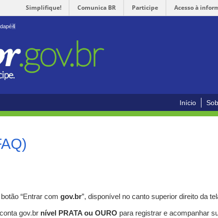
Simplifique!
Comunica BR
Participe
Acesso à infor
odapé
4
Início
Sob
FAQ)
o botão “Entrar com
gov.br
”, disponível no canto superior direito da tel
 conta gov.br
nível PRATA ou OURO
para registrar e acompanhar s