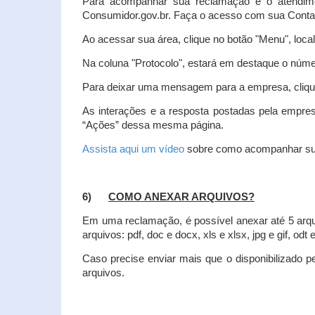
Para acompanhar sua reclamação e o atendim
Consumidor.gov.br. Faça o acesso com sua Cont
Ao acessar sua área, clique no botão "Menu", loca
Na coluna "Protocolo", estará em destaque o númer
Para deixar uma mensagem para a empresa, clique
As interações e a resposta postadas pela empres
“Ações” dessa mesma página.
Assista aqui um vídeo
sobre como acompanhar su
6)
COMO ANEXAR ARQUIVOS?
Em uma reclamação, é possível anexar até 5 arq
arquivos: pdf, doc e docx, xls e xlsx, jpg e gif, odt
Caso precise enviar mais que o disponibilizado pe
arquivos.