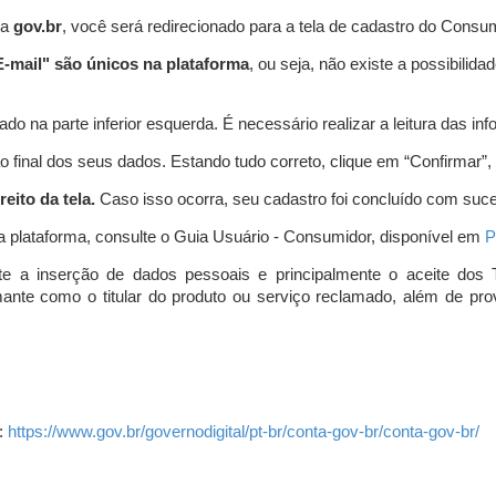
ta
gov.br
, você será redirecionado para a tela de cadastro do Consum
-mail" são únicos na plataforma
, ou seja, não existe a possibil
do na parte inferior esquerda. É necessário realizar a leitura das info
o final dos seus dados. Estando tudo correto, clique em “Confirmar”, no
eito da tela.
Caso isso ocorra, seu cadastro foi concluído com suc
a plataforma, consulte o Guia Usuário - Consumidor, disponível em
P
e a inserção de dados pessoais e principalmente o aceite dos 
amante como o titular do produto ou serviço reclamado, além de pr
:
https://www.gov.br/governodigital/pt-br/conta-gov-br/conta-gov-br/