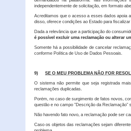
demandados na plataforma. Tais informações a
independentemente de solicitação, em formato abe
Acreditamos que o acesso a esses dados apoia a
disso, oferece condições ao Estado para fiscaliza
Dada a relevância que a participação do consumi
é possível excluir uma reclamação ou alterar u
Somente há a possibilidade de cancelar reclama
conforme Política de Uso de Dados Pessoais.
9)
SE O MEU PROBLEMA NÃO FOR RESOL
O sistema não permite que seja registrada ma
reclamações duplicadas.
Porém, no caso de surgimento de fatos novos, 
questão e no campo "Descrição da Reclamação" sej
Não havendo fato novo, a reclamação pode ser can
Caso os objetos das reclamações sejam diferent
problema.