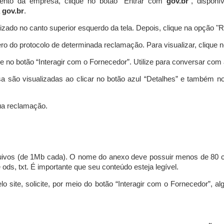
ento da empresa, clique no botão “Entrar com
gov.br
”, disponí
a
gov.br
.
lizado no canto superior esquerdo da tela. Depois, clique na opção 
o do protocolo de determinada reclamação. Para visualizar, clique 
 no botão “Interagir com o Fornecedor”. Utilize para conversar co
a são visualizadas ao clicar no botão azul “Detalhes” e também no
a reclamação.
uivos (de 1Mb cada). O nome do anexo deve possuir menos de 80 ca
 e ods, txt. É importante que seu conteúdo esteja legível.
lo site, solicite, por meio do botão “Interagir com o Fornecedor”, 