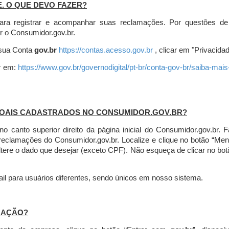
E. O QUE DEVO FAZER?
ara registrar e acompanhar suas reclamações. Por questões de
r o Consumidor.gov.br.
r sua Conta
gov.br
https://contas.acesso.gov.br
, clicar em "Privacidad
r
em:
https://www.gov.br/governodigital/pt-br/conta-gov-br/saiba-mai
SOAIS CADASTRADOS NO CONSUMIDOR.GOV.BR?
l no canto superior direito da página inicial do Consumidor.gov.b
 reclamações do Consumidor.gov.br.
Localize e clique no botão “Men
altere o dado que desejar (exceto CPF). Não esqueça de clicar no bot
l para usuários diferentes, sendo únicos em nosso sistema.
MAÇÃO?