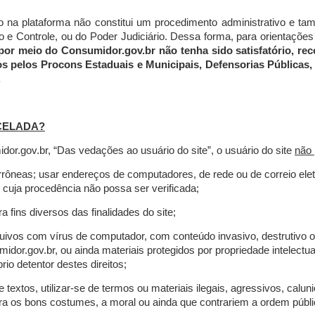
do na plataforma não constitui um procedimento administrativo e 
 Controle, ou do Poder Judiciário. Dessa forma, para orientações a
por meio do Consumidor.gov.br não tenha sido satisfatório, 
os pelos Procons Estaduais e Municipais, Defensorias Públicas, 
.
CELADA?
r.gov.br, “Das vedações ao usuário do site”, o usuário do site
não 
errôneas; usar endereços de computadores, de rede ou de correio ele
 cuja procedência não possa ser verificada;
a fins diversos das finalidades do site;
rquivos com vírus de computador, com conteúdo invasivo, destrutivo
idor.gov.br, ou ainda materiais protegidos por propriedade intelectu
io detentor destes direitos;
extos, utilizar-se de termos ou materiais ilegais, agressivos, calun
tra os bons costumes, a moral ou ainda que contrariem a ordem públi