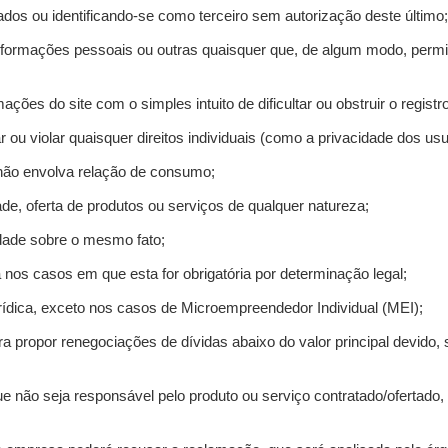
ados ou identificando-se como terceiro sem autorização deste último;
informações pessoais ou outras quaisquer que, de algum modo, permi
mações do site com o simples intuito de dificultar ou obstruir o regis
r ou violar quaisquer direitos individuais (como a privacidade dos us
 não envolva relação de consumo;
de, oferta de produtos ou serviços de qualquer natureza;
idade sobre o mesmo fato;
a nos casos em que esta for obrigatória por determinação legal;
ídica, exceto nos casos de Microempreendedor Individual (MEI);
ra propor renegociações de dívidas abaixo do valor principal devido, 
e não seja responsável pelo produto ou serviço contratado/ofertado