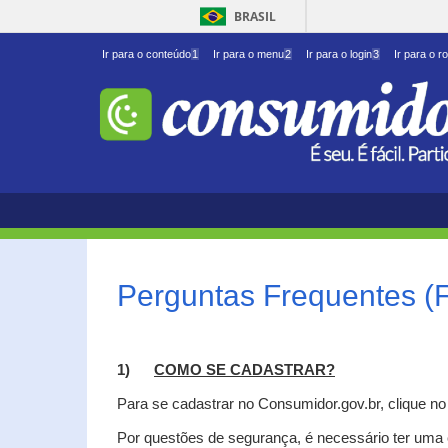
BRASIL
Ir para o conteúdo
1
Ir para o menu
2
Ir para o login
3
Ir para o r
Perguntas Frequentes (
1)
C
OMO SE CADASTRAR?
Para se cadastrar no Consumidor.gov.br, clique n
Por questões de segurança, é necessário ter uma