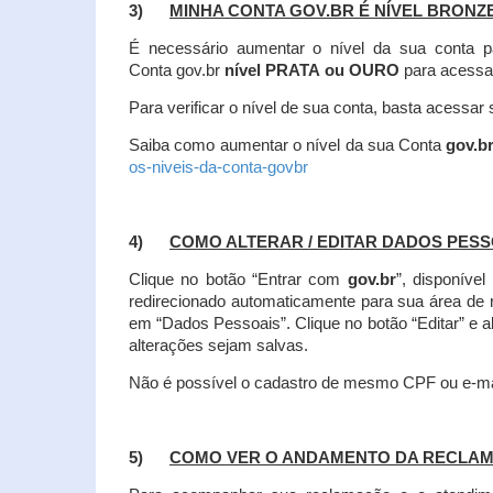
3)
MINHA CONTA GOV.BR É NÍVEL BRONZ
É necessário aumentar o nível da sua conta p
Conta gov.br
nível PRATA ou OURO
para acessa
Para verificar o nível de sua conta, basta acessa
Saiba como aumentar o nível da sua Conta
gov.b
os-niveis-da-conta-govbr
4)
COMO ALTERAR / EDITAR DADOS PES
Clique no botão “Entrar com
gov.br
”, disponíve
redirecionado automaticamente para sua área de
em “Dados Pessoais”.
Clique no botão “Editar” e 
alterações sejam salvas.
Não é possível o cadastro de mesmo CPF ou e-mai
5)
COMO VER O ANDAMENTO DA RECLA