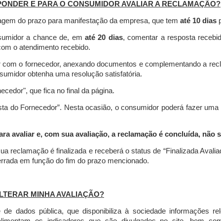
PONDER E PARA O CONSUMIDOR AVALIAR A RECLAMAÇÃO?
contagem do prazo para manifestação da empresa, que tem
até 10 dias
p
nsumidor a chance de, em
até 20 dias
, comentar a resposta recebi
o com o atendimento recebido.
agir com o fornecedor, anexando documentos e complementando a re
umidor obtenha uma resolução satisfatória.
necedor", que fica no final da página.
osta do Fornecedor”. Nesta ocasião, o consumidor poderá fazer uma
 avaliar e, com sua avaliação, a reclamação é concluída, não s
ua reclamação é finalizada
e receberá o status de “Finalizada Avali
cerrada em função do fim do prazo mencionado.
LTERAR MINHA AVALIAÇÃO?
e dados pública, que disponibiliza à sociedade informações r