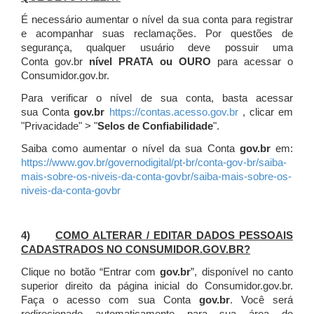
É necessário aumentar o nível da sua conta para registrar
e acompanhar suas reclamações. Por questões de
segurança, qualquer usuário deve possuir uma
Conta gov.br
nível PRATA ou OURO
para acessar o
Consumidor.gov.br.
Para verificar o nível de sua conta, basta acessar
sua Conta
gov.br
https://contas.acesso.gov.br
, clicar em
"Privacidade" > "
Selos de Confiabilidade
".
Saiba como aumentar o nível da sua Conta
gov.br
em:
https://www.gov.br/governodigital/pt-br/conta-gov-br/saiba-
mais-sobre-os-niveis-da-conta-govbr/saiba-mais-sobre-os-
niveis-da-conta-govbr
4)
COMO ALTERAR / EDITAR DADOS PESSOAIS
CADASTRADOS NO CONSUMIDOR.GOV.BR?
Clique no botão “Entrar com
gov.br
”, disponível no canto
superior direito da página inicial do Consumidor.gov.br.
Faça o acesso com sua Conta
gov.br
. Você será