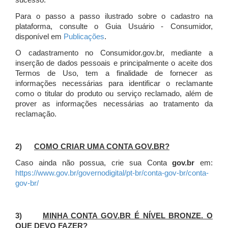
sucesso.
Para o passo a passo ilustrado sobre o cadastro na
plataforma, consulte o Guia Usuário - Consumidor,
disponível em
Publicações
.
O cadastramento no Consumidor.gov.br, mediante a
inserção de dados pessoais e principalmente o aceite dos
Termos de Uso, tem a finalidade de fornecer as
informações necessárias para identificar o reclamante
como o titular do produto ou serviço reclamado, além de
prover as informações necessárias ao tratamento da
reclamação.
2)
COMO CRIAR UMA CONTA GOV.BR?
Caso ainda não possua, crie sua Conta
gov.br
em:
https://www.gov.br/governodigital/pt-br/conta-gov-br/conta-
gov-br/
3)
MINHA CONTA GOV.BR É NÍVEL BRONZE. O
QUE DEVO FAZER?