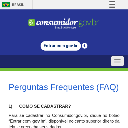
BRASIL
Simplifique!
Comunica BR
Participe
Acesso à informação
Entrar com
gov.br
Legislação
Canais
Toggle
naviga
Perguntas Frequentes (FAQ)
1)
C
OMO SE CADASTRAR?
Para se cadastrar no Consumidor.gov.br, clique no botão
“Entrar com
gov.br
”, disponível no canto superior direito da
tela, e p
reencha seus dados.