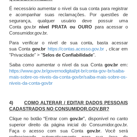
É necessário aumentar o nível da sua conta para registrar
e acompanhar suas reclamações. Por questões de
segurança, qualquer usuário deve possuir uma
Conta gov.br
nível PRATA ou OURO
para acessar o
Consumidor.gov.br.
Para verificar o nível de sua conta, basta acessar
sua Conta
gov.br
https://contas.acesso.gov.br
, clicar em
"Privacidade" > "
Selos de Confiabilidade
".
Saiba como aumentar o nível da sua Conta
gov.br
em:
https://www.gov.br/governodigital/pt-br/conta-gov-br/saiba-
mais-sobre-os-niveis-da-conta-govbr/saiba-mais-sobre-os-
niveis-da-conta-govbr
4)
COMO ALTERAR / EDITAR DADOS PESSOAIS
CADASTRADOS NO CONSUMIDOR.GOV.BR?
Clique no botão “Entrar com
gov.br
”, disponível no canto
superior direito da página inicial do Consumidor.gov.br.
Faça o acesso com sua Conta
gov.br
. Você será