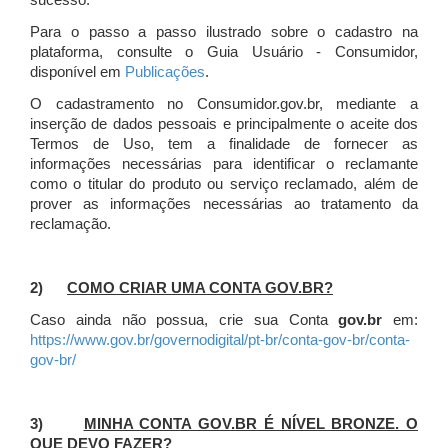
sucesso.
Para o passo a passo ilustrado sobre o cadastro na
plataforma, consulte o Guia Usuário - Consumidor,
disponível em
Publicações
.
O cadastramento no Consumidor.gov.br, mediante a
inserção de dados pessoais e principalmente o aceite dos
Termos de Uso, tem a finalidade de fornecer as
informações necessárias para identificar o reclamante
como o titular do produto ou serviço reclamado, além de
prover as informações necessárias ao tratamento da
reclamação.
2)
COMO CRIAR UMA CONTA GOV.BR?
Caso ainda não possua, crie sua Conta
gov.br
em:
https://www.gov.br/governodigital/pt-br/conta-gov-br/conta-
gov-br/
3)
MINHA CONTA GOV.BR É NÍVEL BRONZE. O
QUE DEVO FAZER?