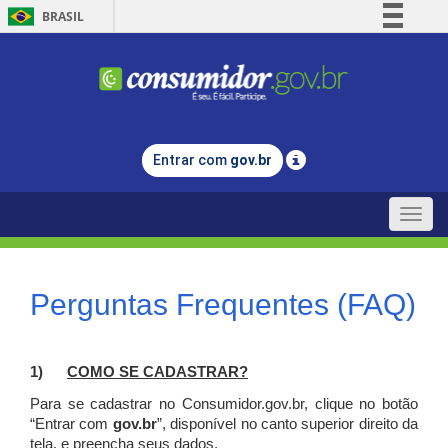
BRASIL
Simplifique!
Comunica BR
Participe
Acesso à informação
Entrar com
gov.br
Legislação
Canais
Toggle
naviga
Perguntas Frequentes (FAQ)
1)
C
OMO SE CADASTRAR?
Para se cadastrar no Consumidor.gov.br, clique no botão
“Entrar com
gov.br
”, disponível no canto superior direito da
tela, e p
reencha seus dados.