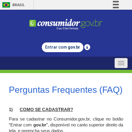
BRASIL
Simplifique!
Comunica BR
Participe
Acesso à informação
Entrar com
gov.br
Legislação
Canais
Toggle
naviga
Perguntas Frequentes (FAQ)
1)
C
OMO SE CADASTRAR?
Para se cadastrar no Consumidor.gov.br, clique no botão
“Entrar com
gov.br
”, disponível no canto superior direito da
tela, e p
reencha seus dados.