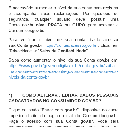
É necessário aumentar o nível da sua conta para registrar
e acompanhar suas reclamações. Por questões de
segurança, qualquer usuário deve possuir uma
Conta gov.br
nível PRATA ou OURO
para acessar o
Consumidor.gov.br.
Para verificar o nível de sua conta, basta acessar
sua Conta
gov.br
https://contas.acesso.gov.br
, clicar em
"Privacidade" > "
Selos de Confiabilidade
".
Saiba como aumentar o nível da sua Conta
gov.br
em:
https://www.gov.br/governodigital/pt-br/conta-gov-br/saiba-
mais-sobre-os-niveis-da-conta-govbr/saiba-mais-sobre-os-
niveis-da-conta-govbr
4)
COMO ALTERAR / EDITAR DADOS PESSOAIS
CADASTRADOS NO CONSUMIDOR.GOV.BR?
Clique no botão “Entrar com
gov.br
”, disponível no canto
superior direito da página inicial do Consumidor.gov.br.
Faça o acesso com sua Conta
gov.br
. Você será