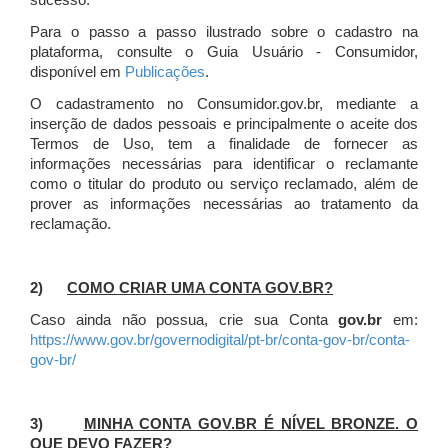
sucesso.
Para o passo a passo ilustrado sobre o cadastro na
plataforma, consulte o Guia Usuário - Consumidor,
disponível em
Publicações
.
O cadastramento no Consumidor.gov.br, mediante a
inserção de dados pessoais e principalmente o aceite dos
Termos de Uso, tem a finalidade de fornecer as
informações necessárias para identificar o reclamante
como o titular do produto ou serviço reclamado, além de
prover as informações necessárias ao tratamento da
reclamação.
2)
COMO CRIAR UMA CONTA GOV.BR?
Caso ainda não possua, crie sua Conta
gov.br
em:
https://www.gov.br/governodigital/pt-br/conta-gov-br/conta-
gov-br/
3)
MINHA CONTA GOV.BR É NÍVEL BRONZE. O
QUE DEVO FAZER?