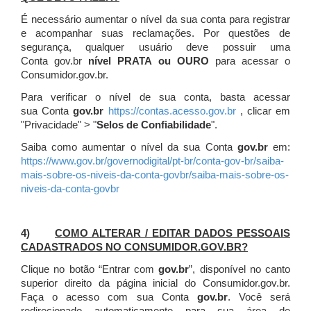
É necessário aumentar o nível da sua conta para registrar
e acompanhar suas reclamações. Por questões de
segurança, qualquer usuário deve possuir uma
Conta gov.br
nível PRATA ou OURO
para acessar o
Consumidor.gov.br.
Para verificar o nível de sua conta, basta acessar
sua Conta
gov.br
https://contas.acesso.gov.br
, clicar em
"Privacidade" > "
Selos de Confiabilidade
".
Saiba como aumentar o nível da sua Conta
gov.br
em:
https://www.gov.br/governodigital/pt-br/conta-gov-br/saiba-
mais-sobre-os-niveis-da-conta-govbr/saiba-mais-sobre-os-
niveis-da-conta-govbr
4)
COMO ALTERAR / EDITAR DADOS PESSOAIS
CADASTRADOS NO CONSUMIDOR.GOV.BR?
Clique no botão “Entrar com
gov.br
”, disponível no canto
superior direito da página inicial do Consumidor.gov.br.
Faça o acesso com sua Conta
gov.br
. Você será