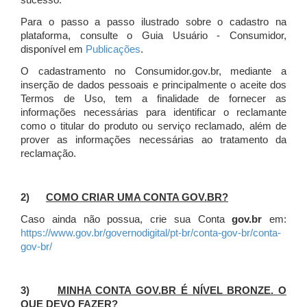
sucesso.
Para o passo a passo ilustrado sobre o cadastro na
plataforma, consulte o Guia Usuário - Consumidor,
disponível em
Publicações
.
O cadastramento no Consumidor.gov.br, mediante a
inserção de dados pessoais e principalmente o aceite dos
Termos de Uso, tem a finalidade de fornecer as
informações necessárias para identificar o reclamante
como o titular do produto ou serviço reclamado, além de
prover as informações necessárias ao tratamento da
reclamação.
2)
COMO CRIAR UMA CONTA GOV.BR?
Caso ainda não possua, crie sua Conta
gov.br
em:
https://www.gov.br/governodigital/pt-br/conta-gov-br/conta-
gov-br/
3)
MINHA CONTA GOV.BR É NÍVEL BRONZE. O
QUE DEVO FAZER?