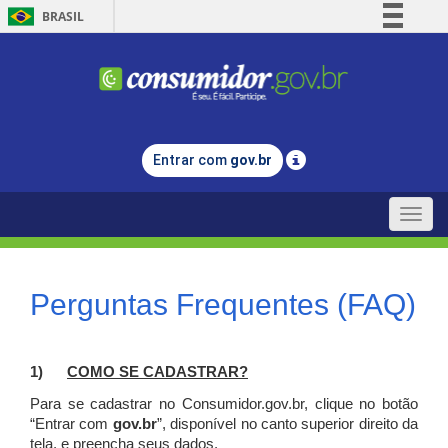
BRASIL
Simplifique!
Comunica BR
Participe
Acesso à informação
Entrar com
gov.br
Legislação
Canais
Toggle
naviga
Perguntas Frequentes (FAQ)
1)
C
OMO SE CADASTRAR?
Para se cadastrar no Consumidor.gov.br, clique no botão
“Entrar com
gov.br
”, disponível no canto superior direito da
tela, e p
reencha seus dados.