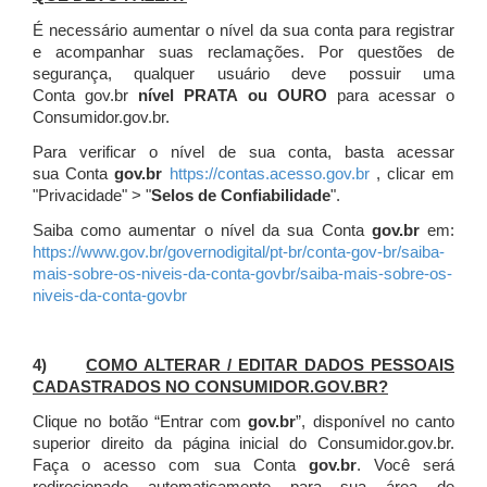
É necessário aumentar o nível da sua conta para registrar
e acompanhar suas reclamações. Por questões de
segurança, qualquer usuário deve possuir uma
Conta gov.br
nível PRATA ou OURO
para acessar o
Consumidor.gov.br.
Para verificar o nível de sua conta, basta acessar
sua Conta
gov.br
https://contas.acesso.gov.br
, clicar em
"Privacidade" > "
Selos de Confiabilidade
".
Saiba como aumentar o nível da sua Conta
gov.br
em:
https://www.gov.br/governodigital/pt-br/conta-gov-br/saiba-
mais-sobre-os-niveis-da-conta-govbr/saiba-mais-sobre-os-
niveis-da-conta-govbr
4)
COMO ALTERAR / EDITAR DADOS PESSOAIS
CADASTRADOS NO CONSUMIDOR.GOV.BR?
Clique no botão “Entrar com
gov.br
”, disponível no canto
superior direito da página inicial do Consumidor.gov.br.
Faça o acesso com sua Conta
gov.br
. Você será