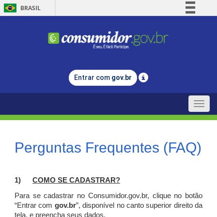
BRASIL
Simplifique!
Comunica BR
Participe
Acesso à informação
Entrar com
gov.br
Legislação
Canais
Toggle
naviga
Perguntas Frequentes (FAQ)
1)
C
OMO SE CADASTRAR?
Para se cadastrar no Consumidor.gov.br, clique no botão
“Entrar com
gov.br
”, disponível no canto superior direito da
tela, e p
reencha seus dados.