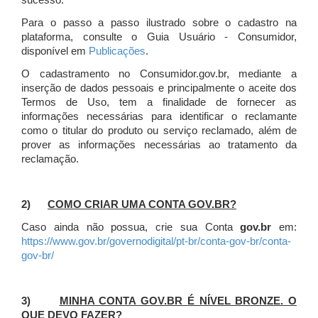
sucesso.
Para o passo a passo ilustrado sobre o cadastro na
plataforma, consulte o Guia Usuário - Consumidor,
disponível em
Publicações
.
O cadastramento no Consumidor.gov.br, mediante a
inserção de dados pessoais e principalmente o aceite dos
Termos de Uso, tem a finalidade de fornecer as
informações necessárias para identificar o reclamante
como o titular do produto ou serviço reclamado, além de
prover as informações necessárias ao tratamento da
reclamação.
2)
COMO CRIAR UMA CONTA GOV.BR?
Caso ainda não possua, crie sua Conta
gov.br
em:
https://www.gov.br/governodigital/pt-br/conta-gov-br/conta-
gov-br/
3)
MINHA CONTA GOV.BR É NÍVEL BRONZE. O
QUE DEVO FAZER?