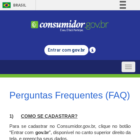
BRASIL
Simplifique!
Comunica BR
Participe
Acesso à informação
Entrar com
gov.br
Legislação
Canais
Toggle
naviga
Perguntas Frequentes (FAQ)
1)
C
OMO SE CADASTRAR?
Para se cadastrar no Consumidor.gov.br, clique no botão
“Entrar com
gov.br
”, disponível no canto superior direito da
tela, e p
reencha seus dados.