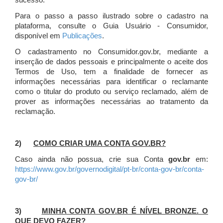
sucesso.
Para o passo a passo ilustrado sobre o cadastro na
plataforma, consulte o Guia Usuário - Consumidor,
disponível em
Publicações
.
O cadastramento no Consumidor.gov.br, mediante a
inserção de dados pessoais e principalmente o aceite dos
Termos de Uso, tem a finalidade de fornecer as
informações necessárias para identificar o reclamante
como o titular do produto ou serviço reclamado, além de
prover as informações necessárias ao tratamento da
reclamação.
2)
COMO CRIAR UMA CONTA GOV.BR?
Caso ainda não possua, crie sua Conta
gov.br
em:
https://www.gov.br/governodigital/pt-br/conta-gov-br/conta-
gov-br/
3)
MINHA CONTA GOV.BR É NÍVEL BRONZE. O
QUE DEVO FAZER?