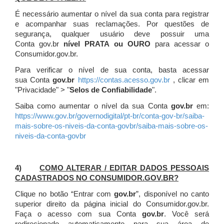
É necessário aumentar o nível da sua conta para registrar
e acompanhar suas reclamações. Por questões de
segurança, qualquer usuário deve possuir uma
Conta gov.br
nível PRATA ou OURO
para acessar o
Consumidor.gov.br.
Para verificar o nível de sua conta, basta acessar
sua Conta
gov.br
https://contas.acesso.gov.br
, clicar em
"Privacidade" > "
Selos de Confiabilidade
".
Saiba como aumentar o nível da sua Conta
gov.br
em:
https://www.gov.br/governodigital/pt-br/conta-gov-br/saiba-
mais-sobre-os-niveis-da-conta-govbr/saiba-mais-sobre-os-
niveis-da-conta-govbr
4)
COMO ALTERAR / EDITAR DADOS PESSOAIS
CADASTRADOS NO CONSUMIDOR.GOV.BR?
Clique no botão “Entrar com
gov.br
”, disponível no canto
superior direito da página inicial do Consumidor.gov.br.
Faça o acesso com sua Conta
gov.br
. Você será