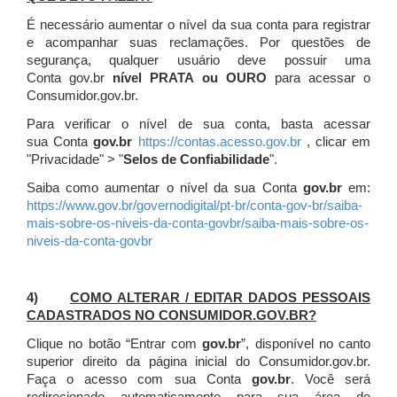
É necessário aumentar o nível da sua conta para registrar
e acompanhar suas reclamações. Por questões de
segurança, qualquer usuário deve possuir uma
Conta gov.br
nível PRATA ou OURO
para acessar o
Consumidor.gov.br.
Para verificar o nível de sua conta, basta acessar
sua Conta
gov.br
https://contas.acesso.gov.br
, clicar em
"Privacidade" > "
Selos de Confiabilidade
".
Saiba como aumentar o nível da sua Conta
gov.br
em:
https://www.gov.br/governodigital/pt-br/conta-gov-br/saiba-
mais-sobre-os-niveis-da-conta-govbr/saiba-mais-sobre-os-
niveis-da-conta-govbr
4)
COMO ALTERAR / EDITAR DADOS PESSOAIS
CADASTRADOS NO CONSUMIDOR.GOV.BR?
Clique no botão “Entrar com
gov.br
”, disponível no canto
superior direito da página inicial do Consumidor.gov.br.
Faça o acesso com sua Conta
gov.br
. Você será