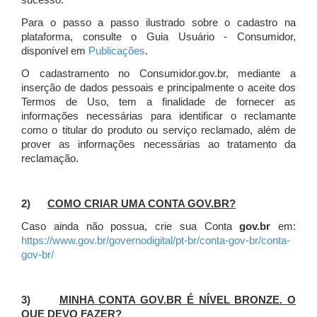
sucesso.
Para o passo a passo ilustrado sobre o cadastro na
plataforma, consulte o Guia Usuário - Consumidor,
disponível em
Publicações
.
O cadastramento no Consumidor.gov.br, mediante a
inserção de dados pessoais e principalmente o aceite dos
Termos de Uso, tem a finalidade de fornecer as
informações necessárias para identificar o reclamante
como o titular do produto ou serviço reclamado, além de
prover as informações necessárias ao tratamento da
reclamação.
2)
COMO CRIAR UMA CONTA GOV.BR?
Caso ainda não possua, crie sua Conta
gov.br
em:
https://www.gov.br/governodigital/pt-br/conta-gov-br/conta-
gov-br/
3)
MINHA CONTA GOV.BR É NÍVEL BRONZE. O
QUE DEVO FAZER?