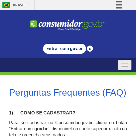
BRASIL
Simplifique!
Comunica BR
Participe
Acesso à informação
Entrar com
gov.br
Legislação
Canais
Toggle
naviga
Perguntas Frequentes (FAQ)
1)
C
OMO SE CADASTRAR?
Para se cadastrar no Consumidor.gov.br, clique no botão
“Entrar com
gov.br
”, disponível no canto superior direito da
tela, e p
reencha seus dados.