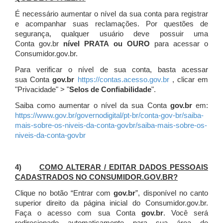
É necessário aumentar o nível da sua conta para registrar
e acompanhar suas reclamações. Por questões de
segurança, qualquer usuário deve possuir uma
Conta gov.br
nível PRATA ou OURO
para acessar o
Consumidor.gov.br.
Para verificar o nível de sua conta, basta acessar
sua Conta
gov.br
https://contas.acesso.gov.br
, clicar em
"Privacidade" > "
Selos de Confiabilidade
".
Saiba como aumentar o nível da sua Conta
gov.br
em:
https://www.gov.br/governodigital/pt-br/conta-gov-br/saiba-
mais-sobre-os-niveis-da-conta-govbr/saiba-mais-sobre-os-
niveis-da-conta-govbr
4)
COMO ALTERAR / EDITAR DADOS PESSOAIS
CADASTRADOS NO CONSUMIDOR.GOV.BR?
Clique no botão “Entrar com
gov.br
”, disponível no canto
superior direito da página inicial do Consumidor.gov.br.
Faça o acesso com sua Conta
gov.br
. Você será