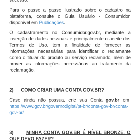
sucesso.
Para o passo a passo ilustrado sobre o cadastro na
plataforma, consulte o Guia Usuário - Consumidor,
disponível em
Publicações
.
O cadastramento no Consumidor.gov.br, mediante a
inserção de dados pessoais e principalmente o aceite dos
Termos de Uso, tem a finalidade de fornecer as
informações necessárias para identificar o reclamante
como o titular do produto ou serviço reclamado, além de
prover as informações necessárias ao tratamento da
reclamação.
2)
COMO CRIAR UMA CONTA GOV.BR?
Caso ainda não possua, crie sua Conta
gov.br
em:
https://www.gov.br/governodigital/pt-br/conta-gov-br/conta-
gov-br/
3)
MINHA CONTA GOV.BR É NÍVEL BRONZE. O
QUE DEVO FAZER?