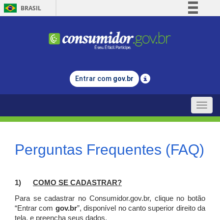
BRASIL
Simplifique!
Comunica BR
Participe
Acesso à informação
Entrar com
gov.br
Legislação
Canais
Toggle
naviga
Perguntas Frequentes (FAQ)
1)
C
OMO SE CADASTRAR?
Para se cadastrar no Consumidor.gov.br, clique no botão
“Entrar com
gov.br
”, disponível no canto superior direito da
tela, e p
reencha seus dados.