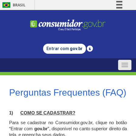
BRASIL
Simplifique!
Comunica BR
Participe
Acesso à informação
Entrar com
gov.br
Legislação
Canais
Toggle
naviga
Perguntas Frequentes (FAQ)
1)
C
OMO SE CADASTRAR?
Para se cadastrar no Consumidor.gov.br, clique no botão
“Entrar com
gov.br
”, disponível no canto superior direito da
tela, e p
reencha seus dados.