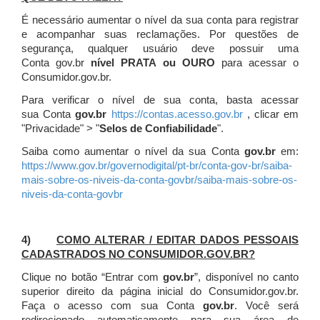
É necessário aumentar o nível da sua conta para registrar
e acompanhar suas reclamações. Por questões de
segurança, qualquer usuário deve possuir uma
Conta gov.br
nível PRATA ou OURO
para acessar o
Consumidor.gov.br.
Para verificar o nível de sua conta, basta acessar
sua Conta
gov.br
https://contas.acesso.gov.br
, clicar em
"Privacidade" > "
Selos de Confiabilidade
".
Saiba como aumentar o nível da sua Conta
gov.br
em:
https://www.gov.br/governodigital/pt-br/conta-gov-br/saiba-
mais-sobre-os-niveis-da-conta-govbr/saiba-mais-sobre-os-
niveis-da-conta-govbr
4)
COMO ALTERAR / EDITAR DADOS PESSOAIS
CADASTRADOS NO CONSUMIDOR.GOV.BR?
Clique no botão “Entrar com
gov.br
”, disponível no canto
superior direito da página inicial do Consumidor.gov.br.
Faça o acesso com sua Conta
gov.br
. Você será