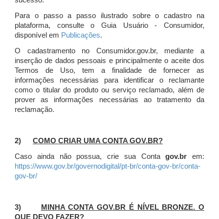
sucesso.
Para o passo a passo ilustrado sobre o cadastro na
plataforma, consulte o Guia Usuário - Consumidor,
disponível em
Publicações
.
O cadastramento no Consumidor.gov.br, mediante a
inserção de dados pessoais e principalmente o aceite dos
Termos de Uso, tem a finalidade de fornecer as
informações necessárias para identificar o reclamante
como o titular do produto ou serviço reclamado, além de
prover as informações necessárias ao tratamento da
reclamação.
2)
COMO CRIAR UMA CONTA GOV.BR?
Caso ainda não possua, crie sua Conta
gov.br
em:
https://www.gov.br/governodigital/pt-br/conta-gov-br/conta-
gov-br/
3)
MINHA CONTA GOV.BR É NÍVEL BRONZE. O
QUE DEVO FAZER?