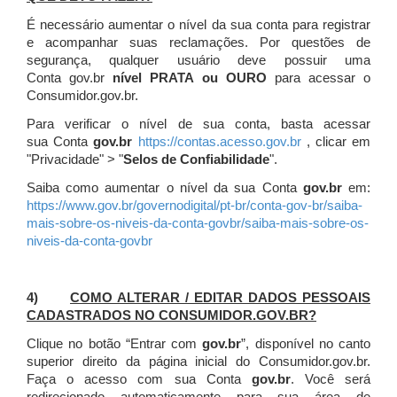
É necessário aumentar o nível da sua conta para registrar
e acompanhar suas reclamações. Por questões de
segurança, qualquer usuário deve possuir uma
Conta gov.br
nível PRATA ou OURO
para acessar o
Consumidor.gov.br.
Para verificar o nível de sua conta, basta acessar
sua Conta
gov.br
https://contas.acesso.gov.br
, clicar em
"Privacidade" > "
Selos de Confiabilidade
".
Saiba como aumentar o nível da sua Conta
gov.br
em:
https://www.gov.br/governodigital/pt-br/conta-gov-br/saiba-
mais-sobre-os-niveis-da-conta-govbr/saiba-mais-sobre-os-
niveis-da-conta-govbr
4)
COMO ALTERAR / EDITAR DADOS PESSOAIS
CADASTRADOS NO CONSUMIDOR.GOV.BR?
Clique no botão “Entrar com
gov.br
”, disponível no canto
superior direito da página inicial do Consumidor.gov.br.
Faça o acesso com sua Conta
gov.br
. Você será