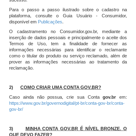
sucesso.
Para o passo a passo ilustrado sobre o cadastro na
plataforma, consulte o Guia Usuário - Consumidor,
disponível em
Publicações
.
O cadastramento no Consumidor.gov.br, mediante a
inserção de dados pessoais e principalmente o aceite dos
Termos de Uso, tem a finalidade de fornecer as
informações necessárias para identificar o reclamante
como o titular do produto ou serviço reclamado, além de
prover as informações necessárias ao tratamento da
reclamação.
2)
COMO CRIAR UMA CONTA GOV.BR?
Caso ainda não possua, crie sua Conta
gov.br
em:
https://www.gov.br/governodigital/pt-br/conta-gov-br/conta-
gov-br/
3)
MINHA CONTA GOV.BR É NÍVEL BRONZE. O
QUE DEVO FAZER?