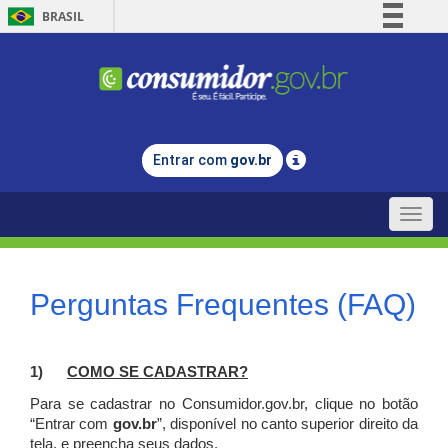
BRASIL
Simplifique!
Comunica BR
Participe
Acesso à informação
Entrar com
gov.br
Legislação
Canais
Toggle
naviga
Perguntas Frequentes (FAQ)
1)
C
OMO SE CADASTRAR?
Para se cadastrar no Consumidor.gov.br, clique no botão
“Entrar com
gov.br
”, disponível no canto superior direito da
tela, e p
reencha seus dados.