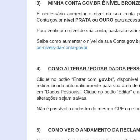
3)
MINHA CONTA GOV.BR É NÍVEL BRONZ
É necessário aumentar o nível da sua conta p
Conta gov.br
nível PRATA ou OURO
para acessa
Para verificar o nível de sua conta, basta acessa
Saiba como aumentar o nível da sua Conta
gov.b
os-niveis-da-conta-govbr
4)
COMO ALTERAR / EDITAR DADOS PES
Clique no botão “Entrar com
gov.br
”, disponíve
redirecionado automaticamente para sua área de
em “Dados Pessoais”.
Clique no botão “Editar” e 
alterações sejam salvas.
Não é possível o cadastro de mesmo CPF ou e-mai
5)
COMO VER O ANDAMENTO DA RECLA