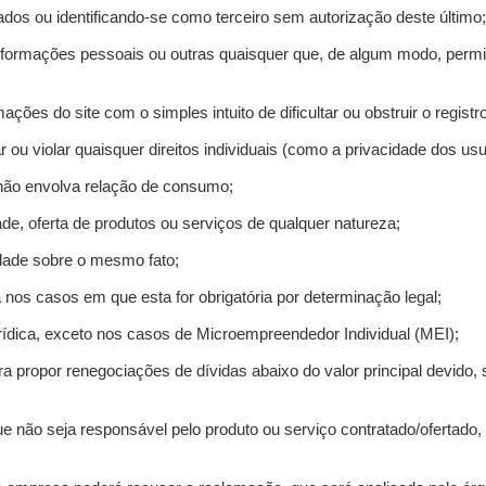
ados ou identificando-se como terceiro sem autorização deste último;
informações pessoais ou outras quaisquer que, de algum modo, permi
mações do site com o simples intuito de dificultar ou obstruir o regis
r ou violar quaisquer direitos individuais (como a privacidade dos us
 não envolva relação de consumo;
de, oferta de produtos ou serviços de qualquer natureza;
idade sobre o mesmo fato;
a nos casos em que esta for obrigatória por determinação legal;
ídica, exceto nos casos de Microempreendedor Individual (MEI);
ra propor renegociações de dívidas abaixo do valor principal devido, 
e não seja responsável pelo produto ou serviço contratado/ofertado