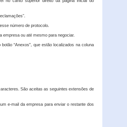
vel no canto superior direito da página inicial do
"Reclamações".
nesse número de protocolo.
m a empresa ou até mesmo para negociar.
 botão “Anexos”, que estão localizados na coluna
racteres. São aceitas as seguintes extensões de
algum e-mail da empresa para enviar o restante dos