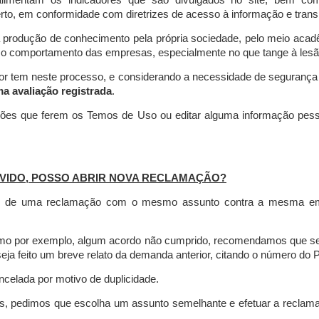
limentam os indicadores que são divulgados no site, bem com
rto, em conformidade com diretrizes de acesso à informação e transp
 produção de conhecimento pela própria sociedade, pelo meio aca
r o comportamento das empresas, especialmente no que tange à lesão 
dor tem neste processo, e considerando a necessidade de seguranç
ma avaliação registrada
.
ções que ferem os Temos de Uso ou editar alguma informação pess
VIDO, POSSO ABRIR NOVA RECLAMAÇÃO?
is de uma reclamação com o mesmo assunto contra a mesma empr
como por exemplo, algum acordo não cumprido, recomendamos que s
a feito um breve relato da demanda anterior, citando o número do 
celada por motivo de duplicidade.
es, pedimos que escolha um assunto semelhante e efetuar a reclam