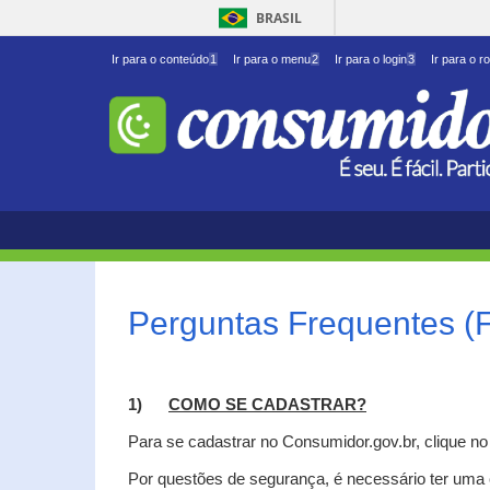
BRASIL
Ir para o conteúdo
1
Ir para o menu
2
Ir para o login
3
Ir para o r
Perguntas Frequentes (
1)
C
OMO SE CADASTRAR?
Para se cadastrar no Consumidor.gov.br, clique n
Por questões de segurança, é necessário ter uma