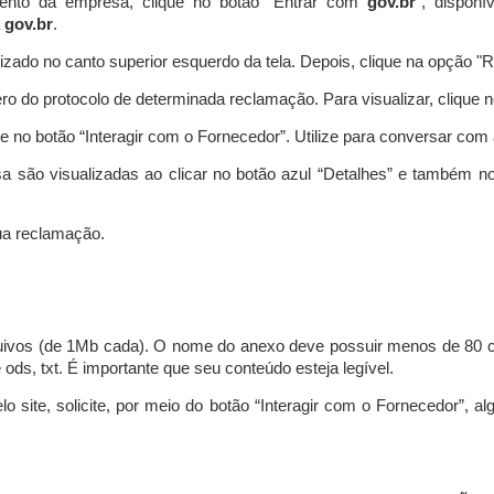
ento da empresa, clique no botão “Entrar com
gov.br
”, disponí
a
gov.br
.
lizado no canto superior esquerdo da tela. Depois, clique na opção 
o do protocolo de determinada reclamação. Para visualizar, clique 
 no botão “Interagir com o Fornecedor”. Utilize para conversar co
a são visualizadas ao clicar no botão azul “Detalhes” e também no
a reclamação.
uivos (de 1Mb cada). O nome do anexo deve possuir menos de 80 ca
 e ods, txt. É importante que seu conteúdo esteja legível.
lo site, solicite, por meio do botão “Interagir com o Fornecedor”, 