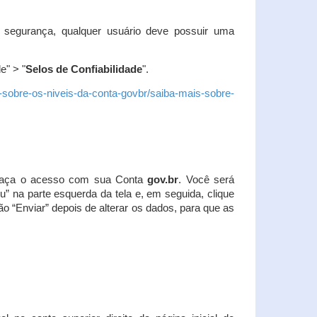
 segurança, qualquer usuário deve possuir uma
e" > "
Selos de Confiabilidade
".
s-sobre-os-niveis-da-conta-govbr/saiba-mais-sobre-
r. Faça o acesso com sua Conta
gov.br
. Você será
u” na parte esquerda da tela e, em seguida, clique
ão “Enviar” depois de alterar os dados, para que as