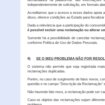
demandados na plataforma. Tais informações a
independentemente de solicitação, em formato abe
Acreditamos que o acesso a esses dados apoia a
disso, oferece condições ao Estado para fiscaliza
Dada a relevância que a participação do consumi
é possível excluir uma reclamação ou alterar u
Somente há a possibilidade de cancelar reclama
conforme Política de Uso de Dados Pessoais.
9)
SE O MEU PROBLEMA NÃO FOR RESOL
O sistema não permite que seja registrada ma
reclamações duplicadas.
Porém, no caso de surgimento de fatos novos, 
questão e no campo "Descrição da Reclamação" sej
Não havendo fato novo, a reclamação pode ser can
Caso os objetos das reclamações sejam diferent
problema.