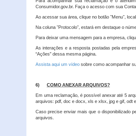
Para acompanhar sua reclamação e o atendim
Consumidor.gov.br. Faça o acesso com sua Cont
Ao acessar sua área, clique no botão "Menu", loca
Na coluna "Protocolo", estará em destaque o númer
Para deixar uma mensagem para a empresa, clique
As interações e a resposta postadas pela empres
“Ações” dessa mesma página.
Assista aqui um vídeo
sobre como acompanhar su
6)
COMO ANEXAR ARQUIVOS?
Em uma reclamação, é possível anexar até 5 arq
arquivos: pdf, doc e docx, xls e xlsx, jpg e gif, odt
Caso precise enviar mais que o disponibilizado pe
arquivos.