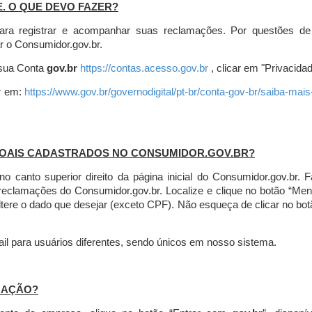
E. O QUE DEVO FAZER?
ara registrar e acompanhar suas reclamações. Por questões de
r o Consumidor.gov.br.
r sua Conta
gov.br
https://contas.acesso.gov.br
, clicar em "Privacidad
r
em:
https://www.gov.br/governodigital/pt-br/conta-gov-br/saiba-mai
SOAIS CADASTRADOS NO CONSUMIDOR.GOV.BR?
l no canto superior direito da página inicial do Consumidor.gov.b
 reclamações do Consumidor.gov.br.
Localize e clique no botão “Men
altere o dado que desejar (exceto CPF). Não esqueça de clicar no bot
l para usuários diferentes, sendo únicos em nosso sistema.
MAÇÃO?