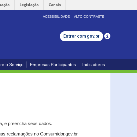
mação
Legislação
Canais
ACESSIBILIDADE
ALTO CONTRASTE
Entrar com
gov.br
re o Serviço
Empresas Participantes
Indicadores
a, e p
reencha seus dados.
uas reclamações no Consumidor.gov.br.