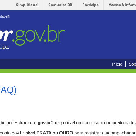
Simplifique!
Comunica BR
Participe
Acesso à infor
odapé
4
Início
Sob
FAQ)
o botão “Entrar com
gov.br
”, disponível no canto superior direito da tel
 conta gov.br
nível PRATA ou OURO
para registrar e acompanhar s