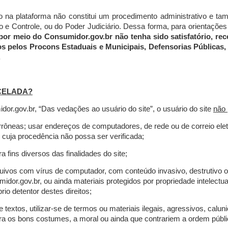
do na plataforma não constitui um procedimento administrativo e 
 Controle, ou do Poder Judiciário. Dessa forma, para orientações a
por meio do Consumidor.gov.br não tenha sido satisfatório, 
os pelos Procons Estaduais e Municipais, Defensorias Públicas, 
.
CELADA?
r.gov.br, “Das vedações ao usuário do site”, o usuário do site
não 
errôneas; usar endereços de computadores, de rede ou de correio ele
 cuja procedência não possa ser verificada;
a fins diversos das finalidades do site;
rquivos com vírus de computador, com conteúdo invasivo, destrutivo
idor.gov.br, ou ainda materiais protegidos por propriedade intelectu
io detentor destes direitos;
extos, utilizar-se de termos ou materiais ilegais, agressivos, calun
tra os bons costumes, a moral ou ainda que contrariem a ordem públi