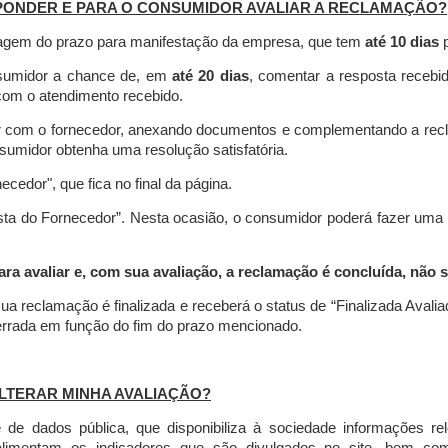
PONDER E PARA O CONSUMIDOR AVALIAR A RECLAMAÇÃO?
contagem do prazo para manifestação da empresa, que tem
até 10 dias
p
nsumidor a chance de, em
até 20 dias
, comentar a resposta recebi
o com o atendimento recebido.
agir com o fornecedor, anexando documentos e complementando a re
umidor obtenha uma resolução satisfatória.
necedor", que fica no final da página.
osta do Fornecedor”. Nesta ocasião, o consumidor poderá fazer uma
 avaliar e, com sua avaliação, a reclamação é concluída, não s
ua reclamação é finalizada
e receberá o status de “Finalizada Avali
cerrada em função do fim do prazo mencionado.
LTERAR MINHA AVALIAÇÃO?
e dados pública, que disponibiliza à sociedade informações r