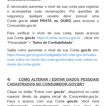
É necessário aumentar o nível da sua conta para registrar
e acompanhar suas reclamações. Por questões de
segurança, qualquer usuário deve possuir uma
Conta gov.br
nível PRATA ou OURO
para acessar o
Consumidor.gov.br.
Para verificar o nível de sua conta, basta acessar
sua Conta
gov.br
https://contas.acesso.gov.br
, clicar em
"Privacidade" > "
Selos de Confiabilidade
".
Saiba como aumentar o nível da sua Conta
gov.br
em:
https://www.gov.br/governodigital/pt-br/conta-gov-br/saiba-
mais-sobre-os-niveis-da-conta-govbr/saiba-mais-sobre-os-
niveis-da-conta-govbr
4)
COMO ALTERAR / EDITAR DADOS PESSOAIS
CADASTRADOS NO CONSUMIDOR.GOV.BR?
Clique no botão “Entrar com
gov.br
”, disponível no canto
superior direito da página inicial do Consumidor.gov.br.
Faça o acesso com sua Conta
gov.br
. Você será