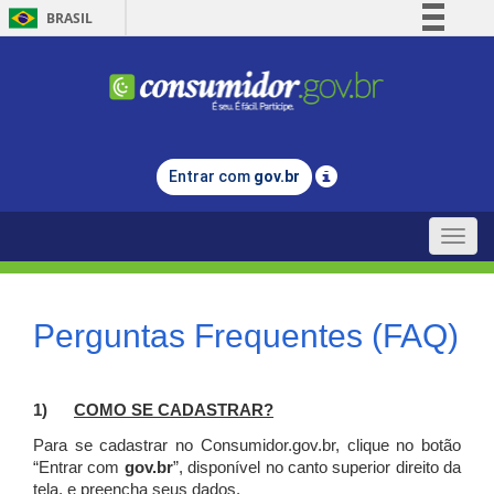
BRASIL
Simplifique!
Comunica BR
Participe
Acesso à informação
Entrar com
gov.br
Legislação
Canais
Toggle
naviga
Perguntas Frequentes (FAQ)
1)
C
OMO SE CADASTRAR?
Para se cadastrar no Consumidor.gov.br, clique no botão
“Entrar com
gov.br
”, disponível no canto superior direito da
tela, e p
reencha seus dados.