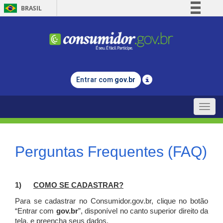
BRASIL
Simplifique!
Comunica BR
Participe
Acesso à informação
Entrar com
gov.br
Legislação
Canais
Toggle
naviga
Perguntas Frequentes (FAQ)
1)
C
OMO SE CADASTRAR?
Para se cadastrar no Consumidor.gov.br, clique no botão
“Entrar com
gov.br
”, disponível no canto superior direito da
tela, e p
reencha seus dados.