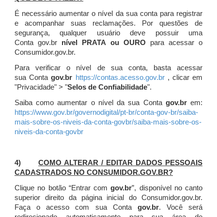
É necessário aumentar o nível da sua conta para registrar
e acompanhar suas reclamações. Por questões de
segurança, qualquer usuário deve possuir uma
Conta gov.br
nível PRATA ou OURO
para acessar o
Consumidor.gov.br.
Para verificar o nível de sua conta, basta acessar
sua Conta
gov.br
https://contas.acesso.gov.br
, clicar em
"Privacidade" > "
Selos de Confiabilidade
".
Saiba como aumentar o nível da sua Conta
gov.br
em:
https://www.gov.br/governodigital/pt-br/conta-gov-br/saiba-
mais-sobre-os-niveis-da-conta-govbr/saiba-mais-sobre-os-
niveis-da-conta-govbr
4)
COMO ALTERAR / EDITAR DADOS PESSOAIS
CADASTRADOS NO CONSUMIDOR.GOV.BR?
Clique no botão “Entrar com
gov.br
”, disponível no canto
superior direito da página inicial do Consumidor.gov.br.
Faça o acesso com sua Conta
gov.br
. Você será