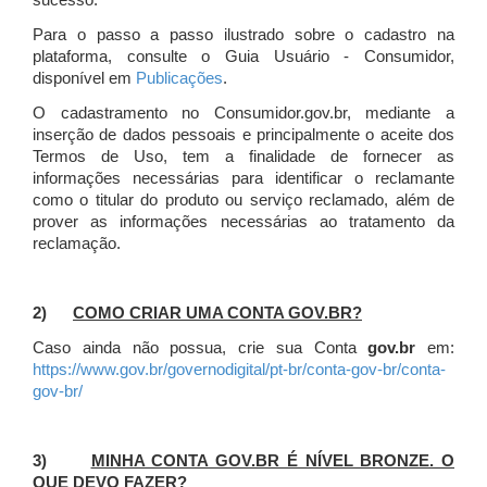
sucesso.
Para o passo a passo ilustrado sobre o cadastro na
plataforma, consulte o Guia Usuário - Consumidor,
disponível em
Publicações
.
O cadastramento no Consumidor.gov.br, mediante a
inserção de dados pessoais e principalmente o aceite dos
Termos de Uso, tem a finalidade de fornecer as
informações necessárias para identificar o reclamante
como o titular do produto ou serviço reclamado, além de
prover as informações necessárias ao tratamento da
reclamação.
2)
COMO CRIAR UMA CONTA GOV.BR?
Caso ainda não possua, crie sua Conta
gov.br
em:
https://www.gov.br/governodigital/pt-br/conta-gov-br/conta-
gov-br/
3)
MINHA CONTA GOV.BR É NÍVEL BRONZE. O
QUE DEVO FAZER?