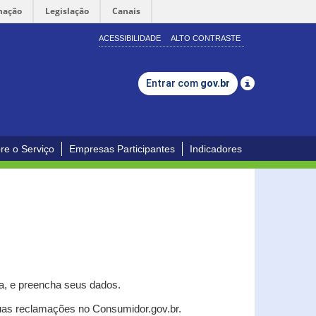
mação
Legislação
Canais
ACESSIBILIDADE
ALTO CONTRASTE
Entrar com
gov.br
re o Serviço
Empresas Participantes
Indicadores
a, e p
reencha seus dados.
uas reclamações no Consumidor.gov.br.