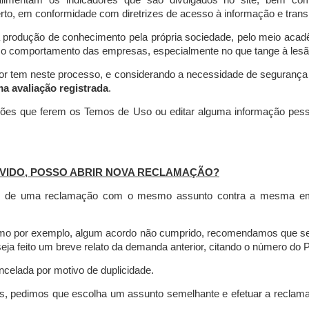
limentam os indicadores que são divulgados no site, bem com
rto, em conformidade com diretrizes de acesso à informação e transp
 produção de conhecimento pela própria sociedade, pelo meio aca
r o comportamento das empresas, especialmente no que tange à lesão 
dor tem neste processo, e considerando a necessidade de seguranç
ma avaliação registrada
.
ções que ferem os Temos de Uso ou editar alguma informação pess
VIDO, POSSO ABRIR NOVA RECLAMAÇÃO?
is de uma reclamação com o mesmo assunto contra a mesma empr
como por exemplo, algum acordo não cumprido, recomendamos que s
a feito um breve relato da demanda anterior, citando o número do 
celada por motivo de duplicidade.
es, pedimos que escolha um assunto semelhante e efetuar a reclam