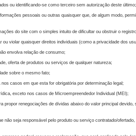
ados ou identificando-se como terceiro sem autorização deste último;
informações pessoais ou outras quaisquer que, de algum modo, permi
mações do site com o simples intuito de dificultar ou obstruir o regis
r ou violar quaisquer direitos individuais (como a privacidade dos us
 não envolva relação de consumo;
de, oferta de produtos ou serviços de qualquer natureza;
idade sobre o mesmo fato;
a nos casos em que esta for obrigatória por determinação legal;
ídica, exceto nos casos de Microempreendedor Individual (MEI);
ra propor renegociações de dívidas abaixo do valor principal devido, 
e não seja responsável pelo produto ou serviço contratado/ofertado