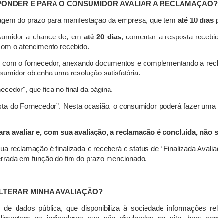
PONDER E PARA O CONSUMIDOR AVALIAR A RECLAMAÇÃO?
contagem do prazo para manifestação da empresa, que tem
até 10 dias
p
nsumidor a chance de, em
até 20 dias
, comentar a resposta recebi
o com o atendimento recebido.
agir com o fornecedor, anexando documentos e complementando a re
umidor obtenha uma resolução satisfatória.
necedor", que fica no final da página.
osta do Fornecedor”. Nesta ocasião, o consumidor poderá fazer uma
 avaliar e, com sua avaliação, a reclamação é concluída, não s
ua reclamação é finalizada
e receberá o status de “Finalizada Avali
cerrada em função do fim do prazo mencionado.
LTERAR MINHA AVALIAÇÃO?
e dados pública, que disponibiliza à sociedade informações r