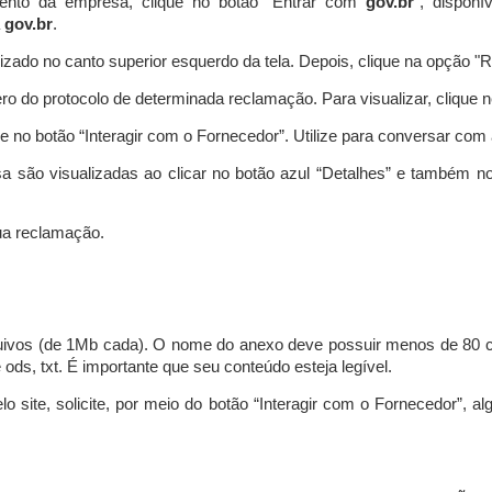
ento da empresa, clique no botão “Entrar com
gov.br
”, disponí
a
gov.br
.
lizado no canto superior esquerdo da tela. Depois, clique na opção 
o do protocolo de determinada reclamação. Para visualizar, clique 
 no botão “Interagir com o Fornecedor”. Utilize para conversar co
a são visualizadas ao clicar no botão azul “Detalhes” e também no
a reclamação.
uivos (de 1Mb cada). O nome do anexo deve possuir menos de 80 ca
 e ods, txt. É importante que seu conteúdo esteja legível.
lo site, solicite, por meio do botão “Interagir com o Fornecedor”, 