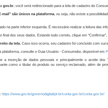
ta
gov.br
, você será redirecionado para a tela de cadastro do Consum
-mail" são únicos na plataforma
, ou seja, não existe a possibil
do na parte inferior esquerda. É necessário realizar a leitura das info
o final dos seus dados. Estando tudo correto, clique em “Confirmar”, no
eito da tela.
Caso isso ocorra, seu cadastro foi concluído com suc
a plataforma, consulte o Guia Usuário - Consumidor, disponível em
P
e a inserção de dados pessoais e principalmente o aceite dos 
amante como o titular do produto ou serviço reclamado, além de pr
:
https://www.gov.br/governodigital/pt-br/conta-gov-br/conta-gov-br/