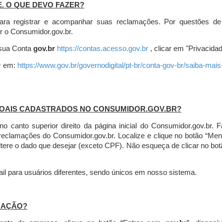
E. O QUE DEVO FAZER?
ara registrar e acompanhar suas reclamações. Por questões de
r o Consumidor.gov.br.
r sua Conta
gov.br
https://contas.acesso.gov.br
, clicar em "Privacidad
r
em:
https://www.gov.br/governodigital/pt-br/conta-gov-br/saiba-mai
SOAIS CADASTRADOS NO CONSUMIDOR.GOV.BR?
l no canto superior direito da página inicial do Consumidor.gov.b
 reclamações do Consumidor.gov.br.
Localize e clique no botão “Men
altere o dado que desejar (exceto CPF). Não esqueça de clicar no bot
l para usuários diferentes, sendo únicos em nosso sistema.
MAÇÃO?