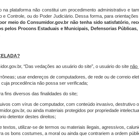
do na plataforma não constitui um procedimento administrativo e 
 Controle, ou do Poder Judiciário. Dessa forma, para orientações a
por meio do Consumidor.gov.br não tenha sido satisfatório, 
os pelos Procons Estaduais e Municipais, Defensorias Públicas, 
.
CELADA?
r.gov.br, “Das vedações ao usuário do site”, o usuário do site
não 
errôneas; usar endereços de computadores, de rede ou de correio ele
 cuja procedência não possa ser verificada;
a fins diversos das finalidades do site;
rquivos com vírus de computador, com conteúdo invasivo, destrutivo
idor.gov.br, ou ainda materiais protegidos por propriedade intelectu
io detentor destes direitos;
extos, utilizar-se de termos ou materiais ilegais, agressivos, calun
tra os bons costumes, a moral ou ainda que contrariem a ordem públi