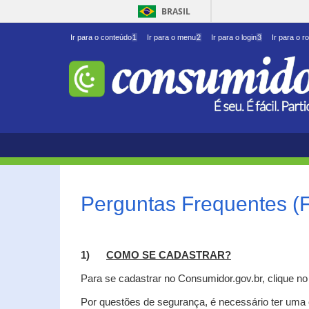
BRASIL
Ir para o conteúdo
1
Ir para o menu
2
Ir para o login
3
Ir para o r
Perguntas Frequentes (
1)
C
OMO SE CADASTRAR?
Para se cadastrar no Consumidor.gov.br, clique n
Por questões de segurança, é necessário ter uma