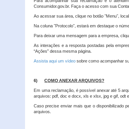
Para acompanhar sua reclamação e o atendim
Consumidor.gov.br. Faça o acesso com sua Cont
Ao acessar sua área, clique no botão "Menu", loca
Na coluna "Protocolo", estará em destaque o númer
Para deixar uma mensagem para a empresa, clique
As interações e a resposta postadas pela empres
“Ações” dessa mesma página.
Assista aqui um vídeo
sobre como acompanhar su
6)
COMO ANEXAR ARQUIVOS?
Em uma reclamação, é possível anexar até 5 arq
arquivos: pdf, doc e docx, xls e xlsx, jpg e gif, odt
Caso precise enviar mais que o disponibilizado pe
arquivos.