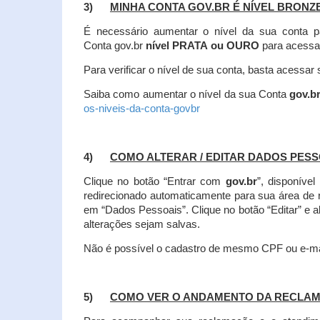
3)
MINHA CONTA GOV.BR É NÍVEL BRONZ
É necessário aumentar o nível da sua conta p
Conta gov.br
nível PRATA ou OURO
para acessa
Para verificar o nível de sua conta, basta acessa
Saiba como aumentar o nível da sua Conta
gov.b
os-niveis-da-conta-govbr
4)
COMO ALTERAR / EDITAR DADOS PES
Clique no botão “Entrar com
gov.br
”, disponíve
redirecionado automaticamente para sua área de
em “Dados Pessoais”.
Clique no botão “Editar” e 
alterações sejam salvas.
Não é possível o cadastro de mesmo CPF ou e-mai
5)
COMO VER O ANDAMENTO DA RECLA