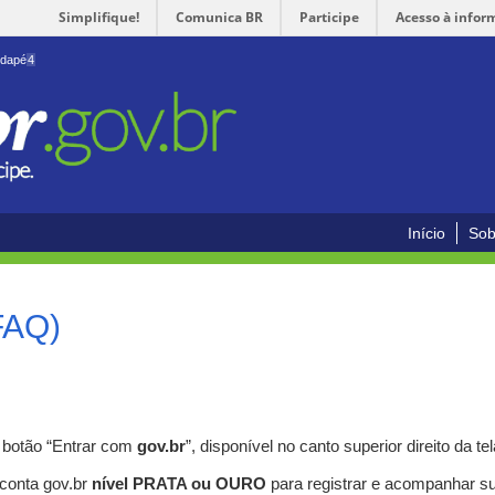
Simplifique!
Comunica BR
Participe
Acesso à infor
odapé
4
Início
Sob
FAQ)
o botão “Entrar com
gov.br
”, disponível no canto superior direito da tel
 conta gov.br
nível PRATA ou OURO
para registrar e acompanhar s