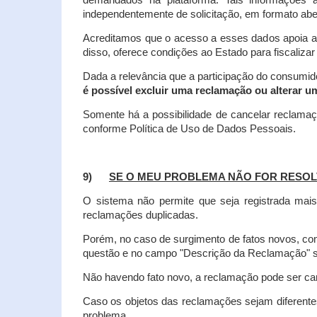
demandados na plataforma. Tais informações a
independentemente de solicitação, em formato abe
Acreditamos que o acesso a esses dados apoia a
disso, oferece condições ao Estado para fiscaliza
Dada a relevância que a participação do consumi
é possível excluir uma reclamação ou alterar u
Somente há a possibilidade de cancelar reclama
conforme Política de Uso de Dados Pessoais.
9)
SE O MEU PROBLEMA NÃO FOR RESOL
O sistema não permite que seja registrada ma
reclamações duplicadas.
Porém, no caso de surgimento de fatos novos, 
questão e no campo "Descrição da Reclamação" sej
Não havendo fato novo, a reclamação pode ser can
Caso os objetos das reclamações sejam diferent
problema.