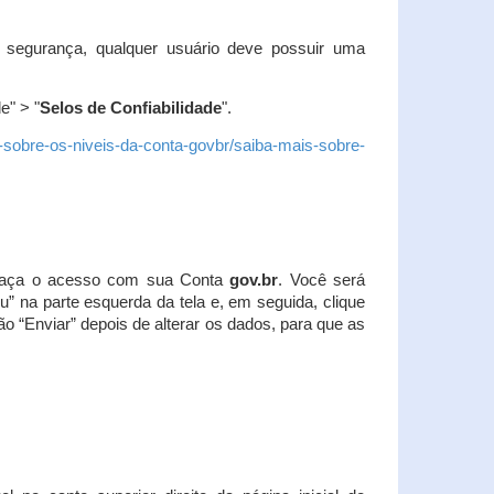
 segurança, qualquer usuário deve possuir uma
e" > "
Selos de Confiabilidade
".
s-sobre-os-niveis-da-conta-govbr/saiba-mais-sobre-
r. Faça o acesso com sua Conta
gov.br
. Você será
u” na parte esquerda da tela e, em seguida, clique
ão “Enviar” depois de alterar os dados, para que as