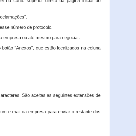
vel no canto superior direito da página inicial do
"Reclamações".
nesse número de protocolo.
m a empresa ou até mesmo para negociar.
 botão “Anexos”, que estão localizados na coluna
racteres. São aceitas as seguintes extensões de
algum e-mail da empresa para enviar o restante dos