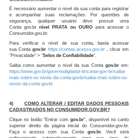
É necessário aumentar o nível da sua conta para registrar
e acompanhar suas reclamações. Por questões de
segurança, qualquer usuário deve possuir uma
Conta gov.br
nível PRATA ou OURO
para acessar o
Consumidor.gov.br.
Para verificar o nível de sua conta, basta acessar
sua Conta
gov.br
https://contas.acesso.gov.br
, clicar em
"Privacidade" > "
Selos de Confiabilidade
".
Saiba como aumentar o nível da sua Conta
gov.br
em:
https://www.gov.br/governodigital/pt-br/conta-gov-br/saiba-
mais-sobre-os-niveis-da-conta-govbr/saiba-mais-sobre-os-
niveis-da-conta-govbr
4)
COMO ALTERAR / EDITAR DADOS PESSOAIS
CADASTRADOS NO CONSUMIDOR.GOV.BR?
Clique no botão “Entrar com
gov.br
”, disponível no canto
superior direito da página inicial do Consumidor.gov.br.
Faça o acesso com sua Conta
gov.br
. Você será