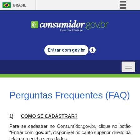
BRASIL
Simplifique!
Comunica BR
Participe
Acesso à informação
Entrar com
gov.br
Legislação
Canais
Toggle
naviga
Perguntas Frequentes (FAQ)
1)
C
OMO SE CADASTRAR?
Para se cadastrar no Consumidor.gov.br, clique no botão
“Entrar com
gov.br
”, disponível no canto superior direito da
tela, e p
reencha seus dados.