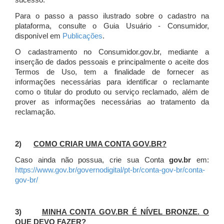
sucesso.
Para o passo a passo ilustrado sobre o cadastro na
plataforma, consulte o Guia Usuário - Consumidor,
disponível em
Publicações
.
O cadastramento no Consumidor.gov.br, mediante a
inserção de dados pessoais e principalmente o aceite dos
Termos de Uso, tem a finalidade de fornecer as
informações necessárias para identificar o reclamante
como o titular do produto ou serviço reclamado, além de
prover as informações necessárias ao tratamento da
reclamação.
2)
COMO CRIAR UMA CONTA GOV.BR?
Caso ainda não possua, crie sua Conta
gov.br
em:
https://www.gov.br/governodigital/pt-br/conta-gov-br/conta-
gov-br/
3)
MINHA CONTA GOV.BR É NÍVEL BRONZE. O
QUE DEVO FAZER?