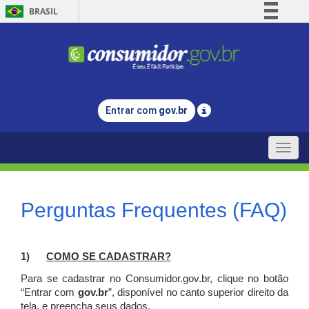
BRASIL
Simplifique!
Comunica BR
Participe
Acesso à informação
Entrar com
gov.br
Legislação
Canais
Toggle
naviga
Perguntas Frequentes (FAQ)
1)
C
OMO SE CADASTRAR?
Para se cadastrar no Consumidor.gov.br, clique no botão
“Entrar com
gov.br
”, disponível no canto superior direito da
tela, e p
reencha seus dados.