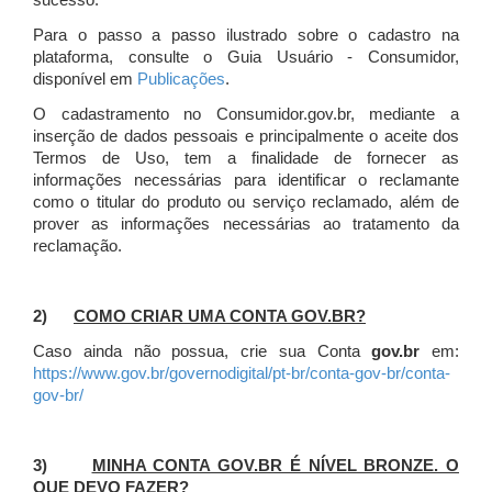
sucesso.
Para o passo a passo ilustrado sobre o cadastro na
plataforma, consulte o Guia Usuário - Consumidor,
disponível em
Publicações
.
O cadastramento no Consumidor.gov.br, mediante a
inserção de dados pessoais e principalmente o aceite dos
Termos de Uso, tem a finalidade de fornecer as
informações necessárias para identificar o reclamante
como o titular do produto ou serviço reclamado, além de
prover as informações necessárias ao tratamento da
reclamação.
2)
COMO CRIAR UMA CONTA GOV.BR?
Caso ainda não possua, crie sua Conta
gov.br
em:
https://www.gov.br/governodigital/pt-br/conta-gov-br/conta-
gov-br/
3)
MINHA CONTA GOV.BR É NÍVEL BRONZE. O
QUE DEVO FAZER?