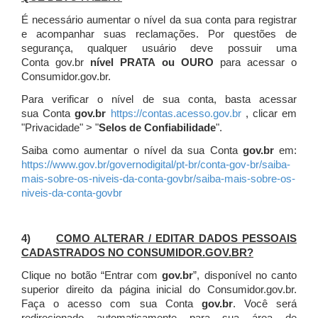
É necessário aumentar o nível da sua conta para registrar
e acompanhar suas reclamações. Por questões de
segurança, qualquer usuário deve possuir uma
Conta gov.br
nível PRATA ou OURO
para acessar o
Consumidor.gov.br.
Para verificar o nível de sua conta, basta acessar
sua Conta
gov.br
https://contas.acesso.gov.br
, clicar em
"Privacidade" > "
Selos de Confiabilidade
".
Saiba como aumentar o nível da sua Conta
gov.br
em:
https://www.gov.br/governodigital/pt-br/conta-gov-br/saiba-
mais-sobre-os-niveis-da-conta-govbr/saiba-mais-sobre-os-
niveis-da-conta-govbr
4)
COMO ALTERAR / EDITAR DADOS PESSOAIS
CADASTRADOS NO CONSUMIDOR.GOV.BR?
Clique no botão “Entrar com
gov.br
”, disponível no canto
superior direito da página inicial do Consumidor.gov.br.
Faça o acesso com sua Conta
gov.br
. Você será