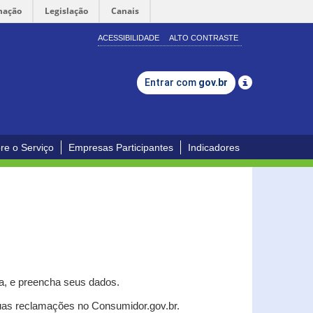
mação
Legislação
Canais
ACESSIBILIDADE
ALTO CONTRASTE
Entrar com
gov.br
re o Serviço
Empresas Participantes
Indicadores
a, e p
reencha seus dados.
uas reclamações no Consumidor.gov.br.