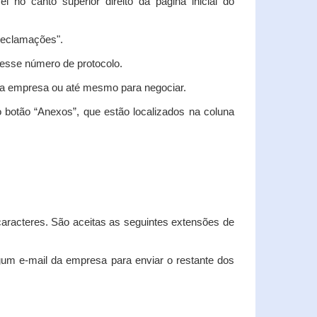
vel no canto superior direito da página inicial do
"Reclamações".
nesse número de protocolo.
m a empresa ou até mesmo para negociar.
 botão “Anexos”, que estão localizados na coluna
racteres. São aceitas as seguintes extensões de
algum e-mail da empresa para enviar o restante dos