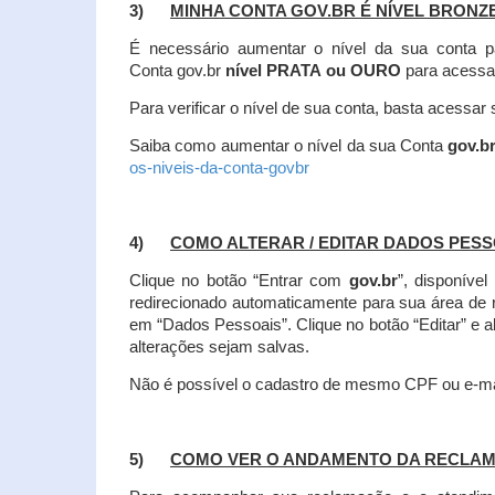
3)
MINHA CONTA GOV.BR É NÍVEL BRONZ
É necessário aumentar o nível da sua conta p
Conta gov.br
nível PRATA ou OURO
para acessa
Para verificar o nível de sua conta, basta acessa
Saiba como aumentar o nível da sua Conta
gov.b
os-niveis-da-conta-govbr
4)
COMO ALTERAR / EDITAR DADOS PES
Clique no botão “Entrar com
gov.br
”, disponíve
redirecionado automaticamente para sua área de
em “Dados Pessoais”.
Clique no botão “Editar” e 
alterações sejam salvas.
Não é possível o cadastro de mesmo CPF ou e-mai
5)
COMO VER O ANDAMENTO DA RECLA