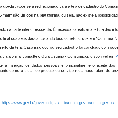
ta
gov.br
, você será redirecionado para a tela de cadastro do Consum
-mail" são únicos na plataforma
, ou seja, não existe a possibil
do na parte inferior esquerda. É necessário realizar a leitura das info
o final dos seus dados. Estando tudo correto, clique em “Confirmar”, no
eito da tela.
Caso isso ocorra, seu cadastro foi concluído com suc
a plataforma, consulte o Guia Usuário - Consumidor, disponível em
P
e a inserção de dados pessoais e principalmente o aceite dos 
amante como o titular do produto ou serviço reclamado, além de pr
:
https://www.gov.br/governodigital/pt-br/conta-gov-br/conta-gov-br/