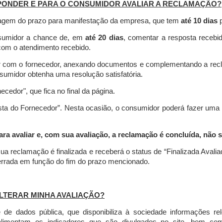
PONDER E PARA O CONSUMIDOR AVALIAR A RECLAMAÇÃO?
contagem do prazo para manifestação da empresa, que tem
até 10 dias
p
nsumidor a chance de, em
até 20 dias
, comentar a resposta recebi
o com o atendimento recebido.
agir com o fornecedor, anexando documentos e complementando a re
umidor obtenha uma resolução satisfatória.
necedor", que fica no final da página.
osta do Fornecedor”. Nesta ocasião, o consumidor poderá fazer uma
 avaliar e, com sua avaliação, a reclamação é concluída, não s
ua reclamação é finalizada
e receberá o status de “Finalizada Avali
cerrada em função do fim do prazo mencionado.
LTERAR MINHA AVALIAÇÃO?
e dados pública, que disponibiliza à sociedade informações r