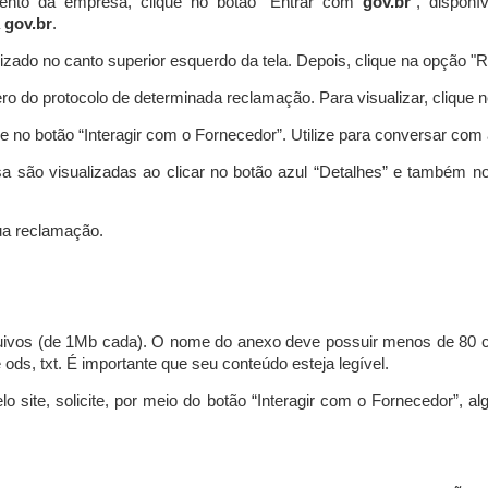
ento da empresa, clique no botão “Entrar com
gov.br
”, disponí
a
gov.br
.
lizado no canto superior esquerdo da tela. Depois, clique na opção 
o do protocolo de determinada reclamação. Para visualizar, clique 
 no botão “Interagir com o Fornecedor”. Utilize para conversar co
a são visualizadas ao clicar no botão azul “Detalhes” e também no
a reclamação.
uivos (de 1Mb cada). O nome do anexo deve possuir menos de 80 ca
 e ods, txt. É importante que seu conteúdo esteja legível.
lo site, solicite, por meio do botão “Interagir com o Fornecedor”, 