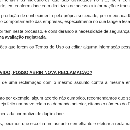
limentam os indicadores que são divulgados no site, bem com
rto, em conformidade com diretrizes de acesso à informação e transp
 produção de conhecimento pela própria sociedade, pelo meio aca
r o comportamento das empresas, especialmente no que tange à lesão 
dor tem neste processo, e considerando a necessidade de seguranç
ma avaliação registrada
.
ções que ferem os Temos de Uso ou editar alguma informação pess
VIDO, POSSO ABRIR NOVA RECLAMAÇÃO?
is de uma reclamação com o mesmo assunto contra a mesma empr
como por exemplo, algum acordo não cumprido, recomendamos que s
a feito um breve relato da demanda anterior, citando o número do 
celada por motivo de duplicidade.
es, pedimos que escolha um assunto semelhante e efetuar a reclam