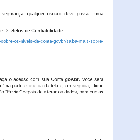
 segurança, qualquer usuário deve possuir uma
e" > "
Selos de Confiabilidade
".
s-sobre-os-niveis-da-conta-govbr/saiba-mais-sobre-
r. Faça o acesso com sua Conta
gov.br
. Você será
u” na parte esquerda da tela e, em seguida, clique
ão “Enviar” depois de alterar os dados, para que as