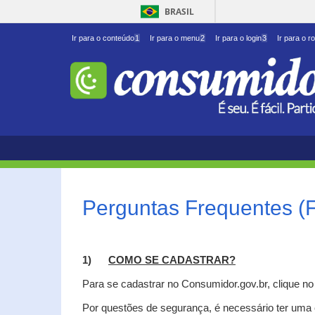
BRASIL
Ir para o conteúdo
1
Ir para o menu
2
Ir para o login
3
Ir para o r
Perguntas Frequentes (
1)
C
OMO SE CADASTRAR?
Para se cadastrar no Consumidor.gov.br, clique n
Por questões de segurança, é necessário ter uma