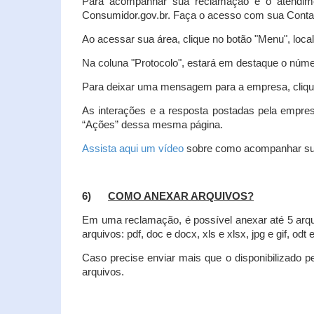
Para acompanhar sua reclamação e o atendim
Consumidor.gov.br. Faça o acesso com sua Cont
Ao acessar sua área, clique no botão "Menu", loca
Na coluna "Protocolo", estará em destaque o númer
Para deixar uma mensagem para a empresa, clique
As interações e a resposta postadas pela empres
“Ações” dessa mesma página.
Assista aqui um vídeo
sobre como acompanhar su
6)
COMO ANEXAR ARQUIVOS?
Em uma reclamação, é possível anexar até 5 arq
arquivos: pdf, doc e docx, xls e xlsx, jpg e gif, odt
Caso precise enviar mais que o disponibilizado pe
arquivos.