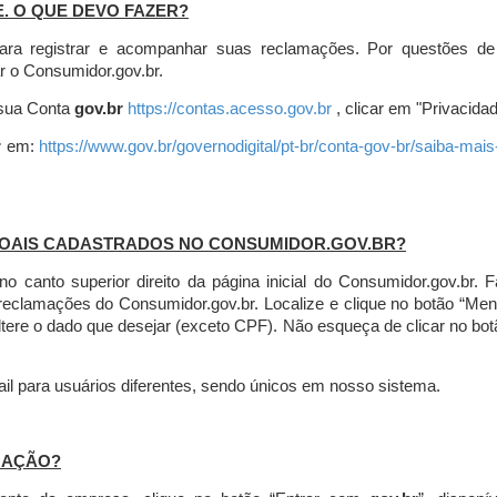
E. O QUE DEVO FAZER?
ara registrar e acompanhar suas reclamações. Por questões de
r o Consumidor.gov.br.
r sua Conta
gov.br
https://contas.acesso.gov.br
, clicar em "Privacidad
r
em:
https://www.gov.br/governodigital/pt-br/conta-gov-br/saiba-mai
SOAIS CADASTRADOS NO CONSUMIDOR.GOV.BR?
l no canto superior direito da página inicial do Consumidor.gov.b
 reclamações do Consumidor.gov.br.
Localize e clique no botão “Men
altere o dado que desejar (exceto CPF). Não esqueça de clicar no bot
l para usuários diferentes, sendo únicos em nosso sistema.
MAÇÃO?