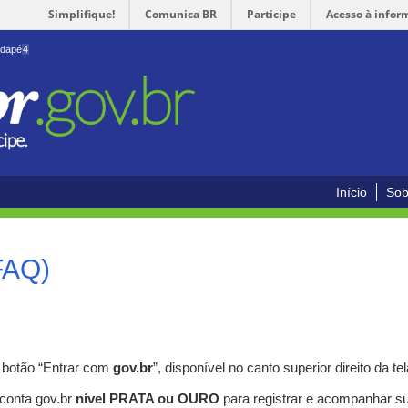
Simplifique!
Comunica BR
Participe
Acesso à infor
odapé
4
Início
Sob
FAQ)
o botão “Entrar com
gov.br
”, disponível no canto superior direito da tel
 conta gov.br
nível PRATA ou OURO
para registrar e acompanhar s