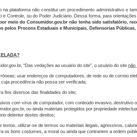
do na plataforma não constitui um procedimento administrativo e 
 Controle, ou do Poder Judiciário. Dessa forma, para orientações a
por meio do Consumidor.gov.br não tenha sido satisfatório, 
os pelos Procons Estaduais e Municipais, Defensorias Públicas, 
.
CELADA?
r.gov.br, “Das vedações ao usuário do site”, o usuário do site
não 
errôneas; usar endereços de computadores, de rede ou de correio ele
 cuja procedência não possa ser verificada;
a fins diversos das finalidades do site;
rquivos com vírus de computador, com conteúdo invasivo, destrutivo
idor.gov.br, ou ainda materiais protegidos por propriedade intelectu
io detentor destes direitos;
extos, utilizar-se de termos ou materiais ilegais, agressivos, calun
tra os bons costumes, a moral ou ainda que contrariem a ordem públi