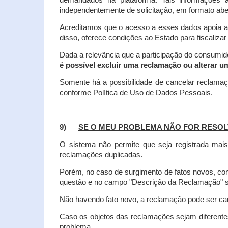
demandados na plataforma. Tais informações a
independentemente de solicitação, em formato abe
Acreditamos que o acesso a esses dados apoia a
disso, oferece condições ao Estado para fiscaliza
Dada a relevância que a participação do consumi
é possível excluir uma reclamação ou alterar u
Somente há a possibilidade de cancelar reclama
conforme Política de Uso de Dados Pessoais.
9)
SE O MEU PROBLEMA NÃO FOR RESOL
O sistema não permite que seja registrada ma
reclamações duplicadas.
Porém, no caso de surgimento de fatos novos, 
questão e no campo "Descrição da Reclamação" sej
Não havendo fato novo, a reclamação pode ser can
Caso os objetos das reclamações sejam diferent
problema.