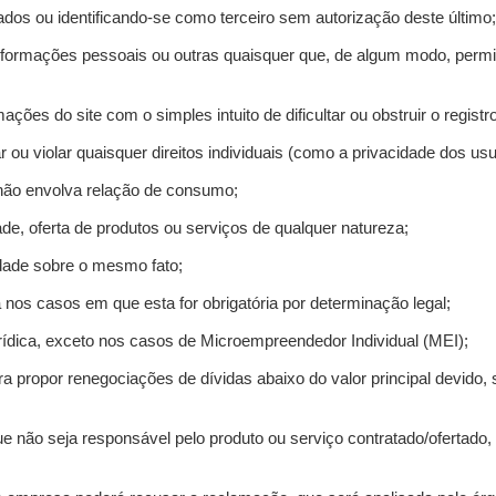
ados ou identificando-se como terceiro sem autorização deste último;
informações pessoais ou outras quaisquer que, de algum modo, permi
mações do site com o simples intuito de dificultar ou obstruir o regis
r ou violar quaisquer direitos individuais (como a privacidade dos us
 não envolva relação de consumo;
de, oferta de produtos ou serviços de qualquer natureza;
idade sobre o mesmo fato;
a nos casos em que esta for obrigatória por determinação legal;
ídica, exceto nos casos de Microempreendedor Individual (MEI);
ra propor renegociações de dívidas abaixo do valor principal devido, 
e não seja responsável pelo produto ou serviço contratado/ofertado