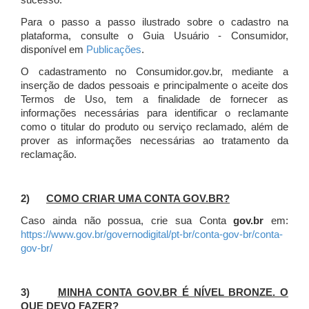
sucesso.
Para o passo a passo ilustrado sobre o cadastro na
plataforma, consulte o Guia Usuário - Consumidor,
disponível em
Publicações
.
O cadastramento no Consumidor.gov.br, mediante a
inserção de dados pessoais e principalmente o aceite dos
Termos de Uso, tem a finalidade de fornecer as
informações necessárias para identificar o reclamante
como o titular do produto ou serviço reclamado, além de
prover as informações necessárias ao tratamento da
reclamação.
2)
COMO CRIAR UMA CONTA GOV.BR?
Caso ainda não possua, crie sua Conta
gov.br
em:
https://www.gov.br/governodigital/pt-br/conta-gov-br/conta-
gov-br/
3)
MINHA CONTA GOV.BR É NÍVEL BRONZE. O
QUE DEVO FAZER?