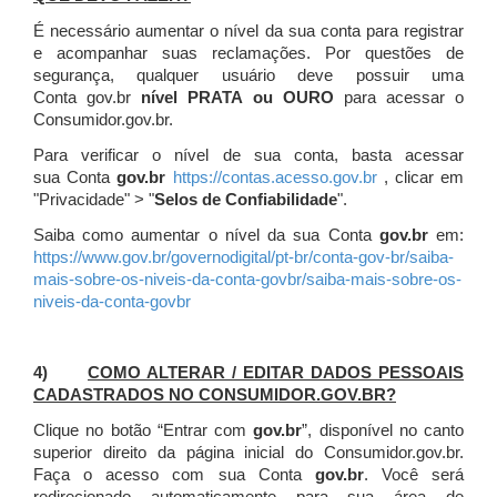
É necessário aumentar o nível da sua conta para registrar
e acompanhar suas reclamações. Por questões de
segurança, qualquer usuário deve possuir uma
Conta gov.br
nível PRATA ou OURO
para acessar o
Consumidor.gov.br.
Para verificar o nível de sua conta, basta acessar
sua Conta
gov.br
https://contas.acesso.gov.br
, clicar em
"Privacidade" > "
Selos de Confiabilidade
".
Saiba como aumentar o nível da sua Conta
gov.br
em:
https://www.gov.br/governodigital/pt-br/conta-gov-br/saiba-
mais-sobre-os-niveis-da-conta-govbr/saiba-mais-sobre-os-
niveis-da-conta-govbr
4)
COMO ALTERAR / EDITAR DADOS PESSOAIS
CADASTRADOS NO CONSUMIDOR.GOV.BR?
Clique no botão “Entrar com
gov.br
”, disponível no canto
superior direito da página inicial do Consumidor.gov.br.
Faça o acesso com sua Conta
gov.br
. Você será