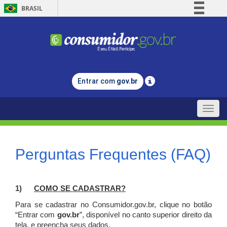
BRASIL
Simplifique!
Comunica BR
Participe
Acesso à informação
Entrar com
gov.br
Legislação
Canais
Toggle
naviga
Perguntas Frequentes (FAQ)
1)
C
OMO SE CADASTRAR?
Para se cadastrar no Consumidor.gov.br, clique no botão
“Entrar com
gov.br
”, disponível no canto superior direito da
tela, e p
reencha seus dados.