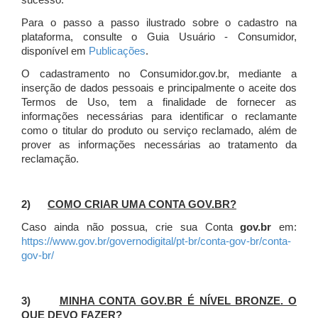
sucesso.
Para o passo a passo ilustrado sobre o cadastro na
plataforma, consulte o Guia Usuário - Consumidor,
disponível em
Publicações
.
O cadastramento no Consumidor.gov.br, mediante a
inserção de dados pessoais e principalmente o aceite dos
Termos de Uso, tem a finalidade de fornecer as
informações necessárias para identificar o reclamante
como o titular do produto ou serviço reclamado, além de
prover as informações necessárias ao tratamento da
reclamação.
2)
COMO CRIAR UMA CONTA GOV.BR?
Caso ainda não possua, crie sua Conta
gov.br
em:
https://www.gov.br/governodigital/pt-br/conta-gov-br/conta-
gov-br/
3)
MINHA CONTA GOV.BR É NÍVEL BRONZE. O
QUE DEVO FAZER?