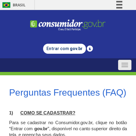
BRASIL
Simplifique!
Comunica BR
Participe
Acesso à informação
Entrar com
gov.br
Legislação
Canais
Toggle
naviga
Perguntas Frequentes (FAQ)
1)
C
OMO SE CADASTRAR?
Para se cadastrar no Consumidor.gov.br, clique no botão
“Entrar com
gov.br
”, disponível no canto superior direito da
tela, e p
reencha seus dados.