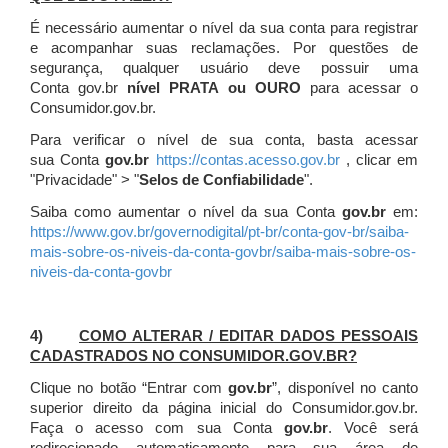
É necessário aumentar o nível da sua conta para registrar
e acompanhar suas reclamações. Por questões de
segurança, qualquer usuário deve possuir uma
Conta gov.br
nível PRATA ou OURO
para acessar o
Consumidor.gov.br.
Para verificar o nível de sua conta, basta acessar
sua Conta
gov.br
https://contas.acesso.gov.br
, clicar em
"Privacidade" > "
Selos de Confiabilidade
".
Saiba como aumentar o nível da sua Conta
gov.br
em:
https://www.gov.br/governodigital/pt-br/conta-gov-br/saiba-
mais-sobre-os-niveis-da-conta-govbr/saiba-mais-sobre-os-
niveis-da-conta-govbr
4)
COMO ALTERAR / EDITAR DADOS PESSOAIS
CADASTRADOS NO CONSUMIDOR.GOV.BR?
Clique no botão “Entrar com
gov.br
”, disponível no canto
superior direito da página inicial do Consumidor.gov.br.
Faça o acesso com sua Conta
gov.br
. Você será