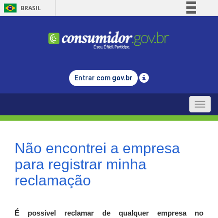
BRASIL
Simplifique!
Comunica BR
Participe
Acesso à informação
Entrar com
gov.br
Legislação
Canais
Toggle
naviga
Não encontrei a empresa
para registrar minha
reclamação
É possível reclamar de qualquer empresa no