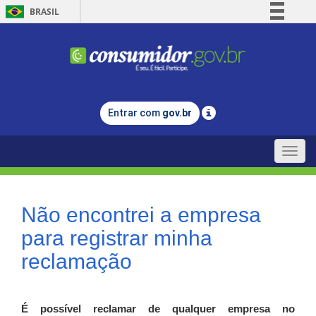
BRASIL
Simplifique!
Comunica BR
Participe
Acesso à informação
Entrar com
gov.br
Legislação
Canais
Toggle
naviga
Não encontrei a empresa
para registrar minha
reclamação
É possível reclamar de qualquer empresa no