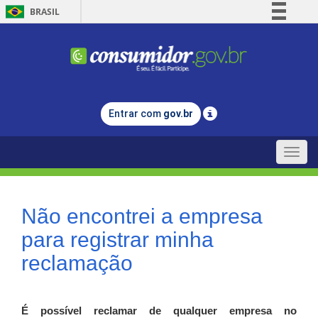
BRASIL
Simplifique!
Comunica BR
Participe
Acesso à informação
Entrar com
gov.br
Legislação
Canais
Toggle
naviga
Não encontrei a empresa
para registrar minha
reclamação
É possível reclamar de qualquer empresa no