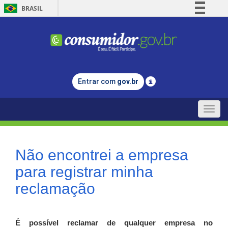
BRASIL
Simplifique!
Comunica BR
Participe
Acesso à informação
Entrar com
gov.br
Legislação
Canais
Toggle
naviga
Não encontrei a empresa
para registrar minha
reclamação
É possível reclamar de qualquer empresa no