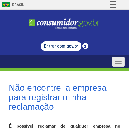
BRASIL
Simplifique!
Comunica BR
Participe
Acesso à informação
Entrar com
gov.br
Legislação
Canais
Toggle
naviga
Não encontrei a empresa
para registrar minha
reclamação
É possível reclamar de qualquer empresa no