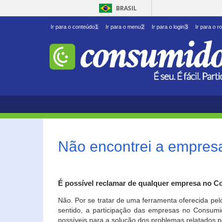
BRASIL
Ir para o conteúdo
1
Ir para o menu
2
Ir para o login
3
Ir para o r
Não encontrei a empresa
É possível reclamar de qualquer empresa no C
Não. Por se tratar de uma ferramenta oferecida pel
sentido, a participação das empresas no Consumid
possíveis para a solução dos problemas relatados p