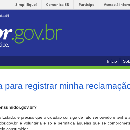
Simplifique!
Comunica BR
Participe
Acesso à infor
odapé
4
Início
Sob
 para registrar minha reclamaçã
onsumidor.gov.br?
o Estado, é preciso que o cidadão consiga de fato ser ouvido e tenha 
or.gov.br é voluntária e só é permitida àquelas que se comprometem
elo consumidor.