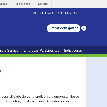
mação
Legislação
Canais
ACESSIBILIDADE
ALTO CONTRASTE
Entrar com
gov.br
re o Serviço
Empresas Participantes
Indicadores
o
a possibilidade de ser atendido pela empresa. Nesse
 a receber, analisar e investir todos os esforços