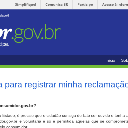
Simplifique!
Comunica BR
Participe
Acesso à infor
odapé
4
Início
Sob
 para registrar minha reclamaçã
onsumidor.gov.br?
o Estado, é preciso que o cidadão consiga de fato ser ouvido e tenha 
or.gov.br é voluntária e só é permitida àquelas que se comprometem
elo consumidor.