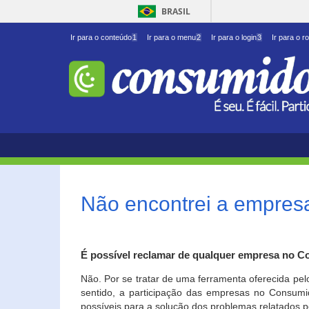
BRASIL
Ir para o conteúdo
1
Ir para o menu
2
Ir para o login
3
Ir para o r
Não encontrei a empresa
É possível reclamar de qualquer empresa no C
Não. Por se tratar de uma ferramenta oferecida pel
sentido, a participação das empresas no Consumid
possíveis para a solução dos problemas relatados p