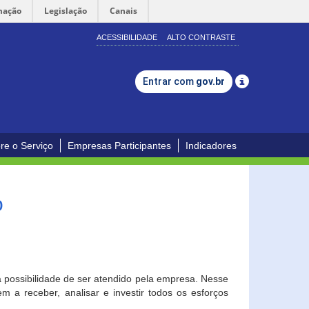
mação
Legislação
Canais
ACESSIBILIDADE
ALTO CONTRASTE
Entrar com
gov.br
re o Serviço
Empresas Participantes
Indicadores
o
a possibilidade de ser atendido pela empresa. Nesse
 a receber, analisar e investir todos os esforços