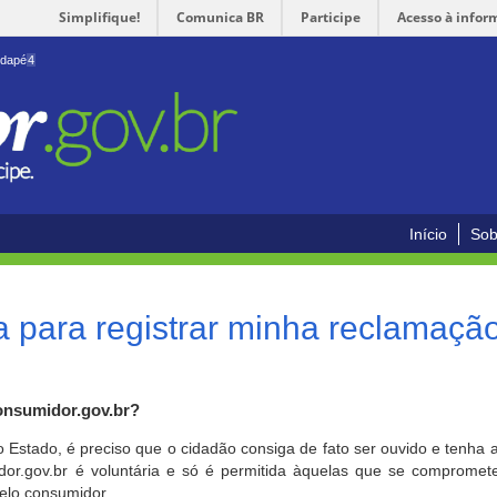
Simplifique!
Comunica BR
Participe
Acesso à infor
odapé
4
Início
Sob
 para registrar minha reclamaçã
onsumidor.gov.br?
o Estado, é preciso que o cidadão consiga de fato ser ouvido e tenha 
or.gov.br é voluntária e só é permitida àquelas que se comprometem
elo consumidor.