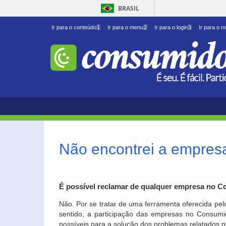
BRASIL
Ir para o conteúdo
1
Ir para o menu
2
Ir para o login
3
Ir para o r
Não encontrei a empresa
É possível reclamar de qualquer empresa no C
Não. Por se tratar de uma ferramenta oferecida pel
sentido, a participação das empresas no Consumid
possíveis para a solução dos problemas relatados p