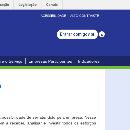
mação
Legislação
Canais
ACESSIBILIDADE
ALTO CONTRASTE
Entrar com
gov.br
re o Serviço
Empresas Participantes
Indicadores
o
a possibilidade de ser atendido pela empresa. Nesse
 a receber, analisar e investir todos os esforços