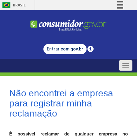
BRASIL
Simplifique!
Comunica BR
Participe
Acesso à informação
Entrar com
gov.br
Legislação
Canais
Toggle
naviga
Não encontrei a empresa
para registrar minha
reclamação
É possível reclamar de qualquer empresa no