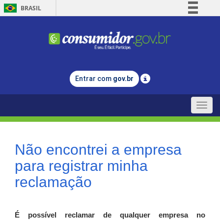
BRASIL
Simplifique!
Comunica BR
Participe
Acesso à informação
Entrar com
gov.br
Legislação
Canais
Toggle
naviga
Não encontrei a empresa
para registrar minha
reclamação
É possível reclamar de qualquer empresa no