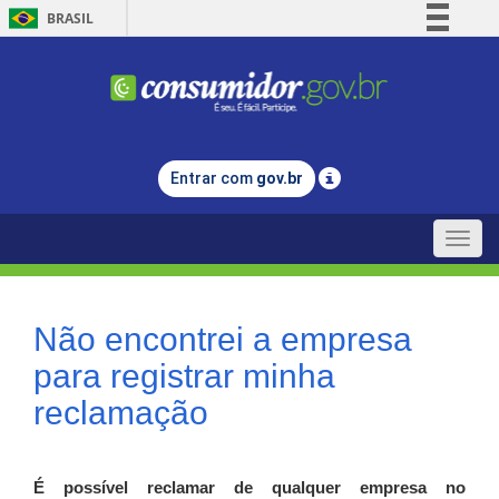
BRASIL
Simplifique!
Comunica BR
Participe
Acesso à informação
Entrar com
gov.br
Legislação
Canais
Toggle
naviga
Não encontrei a empresa
para registrar minha
reclamação
É possível reclamar de qualquer empresa no