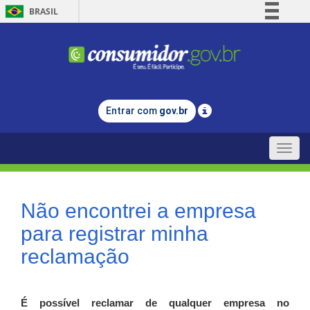
BRASIL
Simplifique!
Comunica BR
Participe
Acesso à informação
Entrar com
gov.br
Legislação
Canais
Toggle
naviga
Não encontrei a empresa
para registrar minha
reclamação
É possível reclamar de qualquer empresa no