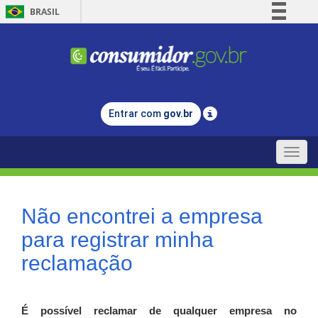
BRASIL
Simplifique!
Comunica BR
Participe
Acesso à informação
Entrar com
gov.br
Legislação
Canais
Toggle
naviga
Não encontrei a empresa
para registrar minha
reclamação
É possível reclamar de qualquer empresa no