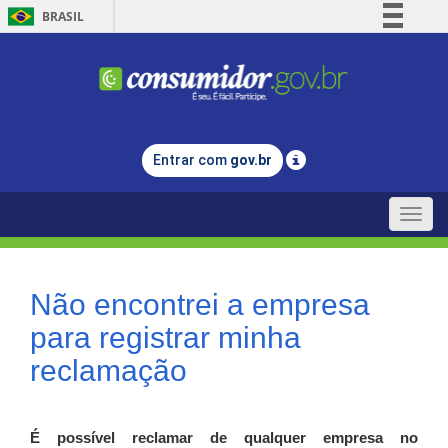
BRASIL
Simplifique!
Comunica BR
Participe
Acesso à informação
Entrar com
gov.br
Legislação
Canais
Toggle
naviga
Não encontrei a empresa
para registrar minha
reclamação
É possível reclamar de qualquer empresa no