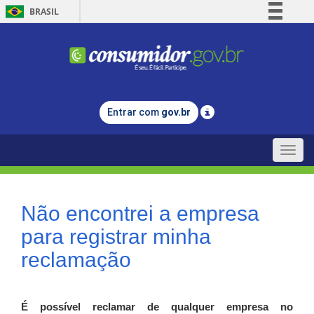
BRASIL
Simplifique!
Comunica BR
Participe
Acesso à informação
Entrar com
gov.br
Legislação
Canais
Toggle
naviga
Não encontrei a empresa
para registrar minha
reclamação
É possível reclamar de qualquer empresa no