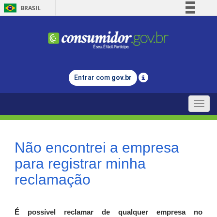
BRASIL
Simplifique!
Comunica BR
Participe
Acesso à informação
Entrar com
gov.br
Legislação
Canais
Toggle
naviga
Não encontrei a empresa
para registrar minha
reclamação
É possível reclamar de qualquer empresa no