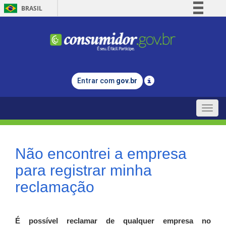
BRASIL
Simplifique!
Comunica BR
Participe
Acesso à informação
Entrar com
gov.br
Legislação
Canais
Toggle
naviga
Não encontrei a empresa
para registrar minha
reclamação
É possível reclamar de qualquer empresa no