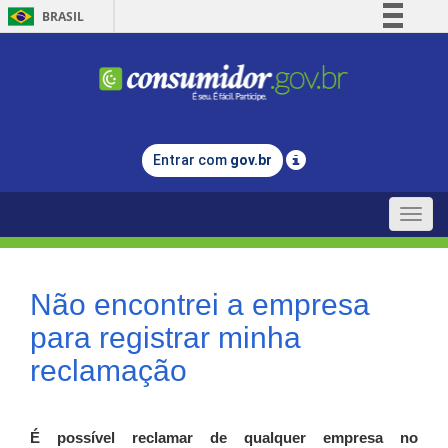
BRASIL
Simplifique!
Comunica BR
Participe
Acesso à informação
Entrar com
gov.br
Legislação
Canais
Toggle
naviga
Não encontrei a empresa
para registrar minha
reclamação
É possível reclamar de qualquer empresa no