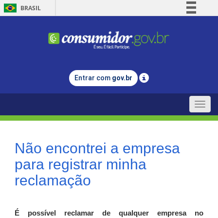
BRASIL
Simplifique!
Comunica BR
Participe
Acesso à informação
Entrar com
gov.br
Legislação
Canais
Toggle
naviga
Não encontrei a empresa
para registrar minha
reclamação
É possível reclamar de qualquer empresa no